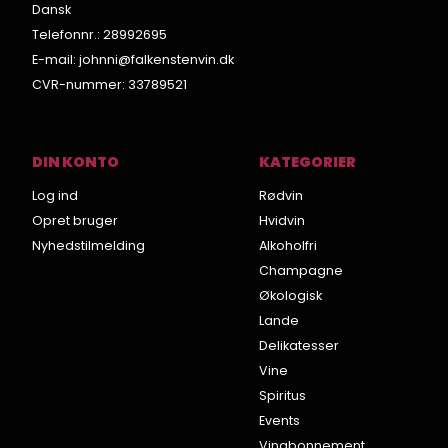
Dansk
Telefonnr.
:
28992695
E-mail
:
johnni@falkenstenvin.dk
CVR-nummer
:
33789521
DIN KONTO
KATEGORIER
Log ind
Rødvin
Opret bruger
Hvidvin
Nyhedstilmelding
Alkoholfri
Champagne
Økologisk
Lande
Delikatesser
Vine
Spiritus
Events
Vinabonnement