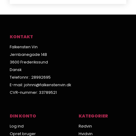
KONTAKT
Falkensten Vin
Jernbanegade 14B
3600 Frederikssund
Dansk
Telefonnr.
:
28992695
E-mail
:
johnni@falkenstenvin.dk
CVR-nummer
:
33789521
DIN KONTO
KATEGORIER
Log ind
Rødvin
Opret bruger
Hvidvin