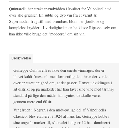
Quintarelli har strakt spændvidden i kvalitet for Valpolicella ud
over alle grænser. En subtil og dyb vin fra et varmt år.
Supermoden frugtstil med brombær, blommer, jordtone og
komplekst krydderi. I virkeligheden en højklasse Ripasso, selv om
han ikke ville bruge det "modeord" om sin vin.
Beskrivelse
Guiseppe Quintarelli er ikke den eneste vinmager, der er
blevet kaldt "mester", men formentlig den, hvor der verden
over er størst enighed om, at det passer. Uanset udviklingen i
sit distrikt og på markedet har han lavet sine vine med tårnhøj
standard på lige den måde, han syntes, de skulle være,
gennem mere end 60 år.
Vingården i Negrar, i den midt-østlige del af Valpolicella
Classico, blev etableret i 1924 af hans far. Guiseppe købte i
sine unge år marker til, så arealet i dag er 12 ha., domineret