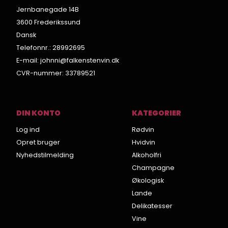
Jernbanegade 14B
3600 Frederikssund
Dansk
Telefonnr.
:
28992695
E-mail
:
johnni@falkenstenvin.dk
CVR-nummer
:
33789521
DIN KONTO
KATEGORIER
Log ind
Rødvin
Opret bruger
Hvidvin
Nyhedstilmelding
Alkoholfri
Champagne
Økologisk
Lande
Delikatesser
Vine