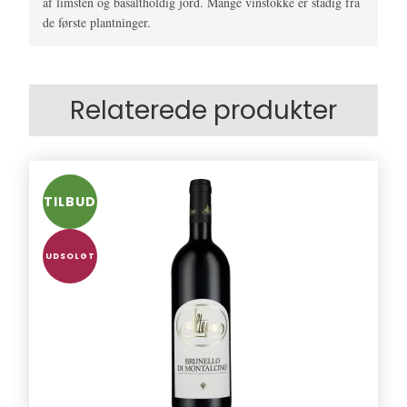
af limsten og basaltholdig jord. Mange vinstokke er stadig fra
de første plantninger.
Relaterede produkter
TILBUD
UDSOLGT