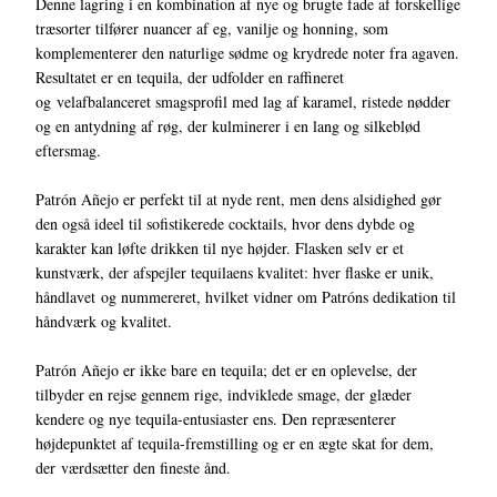
Denne lagring i en kombination af nye og brugte fade af forskellige
træsorter tilfører nuancer af eg, vanilje og honning, som
komplementerer den naturlige sødme og krydrede noter fra agaven.
Resultatet er en tequila, der udfolder en raffineret
og velafbalanceret smagsprofil med lag af karamel, ristede nødder
og en antydning af røg, der kulminerer i en lang og silkeblød
eftersmag.
Patrón Añejo er perfekt til at nyde rent, men dens alsidighed gør
den også ideel til sofistikerede cocktails, hvor dens dybde og
karakter kan løfte drikken til nye højder. Flasken selv er et
kunstværk, der afspejler tequilaens kvalitet: hver flaske er unik,
håndlavet og nummereret, hvilket vidner om Patróns dedikation til
håndværk og kvalitet.
Patrón Añejo er ikke bare en tequila; det er en oplevelse, der
tilbyder en rejse gennem rige, indviklede smage, der glæder
kendere og nye tequila-entusiaster ens. Den repræsenterer
højdepunktet af tequila-fremstilling og er en ægte skat for dem,
der værdsætter den fineste ånd.