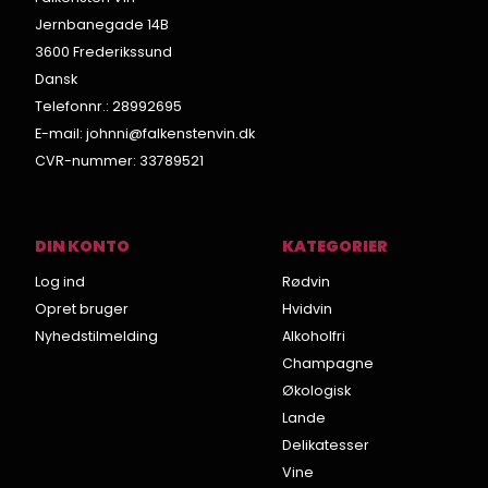
Jernbanegade 14B
3600 Frederikssund
Dansk
Telefonnr.
:
28992695
E-mail
:
johnni@falkenstenvin.dk
CVR-nummer
:
33789521
DIN KONTO
KATEGORIER
Log ind
Rødvin
Opret bruger
Hvidvin
Nyhedstilmelding
Alkoholfri
Champagne
Økologisk
Lande
Delikatesser
Vine