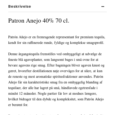
Beskrivelse
Patron Anejo 40% 70 cl.
Patrón Añejo er en fremragende repræsentant for premium tequila,
kendt for sin raffinerede runde, fyldige og komplekse smagsprofil.
Denne årgangstequila fremstilles ved omhyggeligt at udvælge de
fineste blå agaveplanter, som langsomt bages i små ovne for at
bevare agavens rige smag. Efter bagningen bliver agaven knust og
gæret, hvorefter destillationen nøje overvåges for at sikre, at kun
de reneste og mest aromatiske spiritusfraktioner anvendes. Patrón
Añejo får sin karakteristiske smag fra en omhyggelig blanding af
tequilaer, der alle har lagret på små, håndlavede egetræsfade i
mindst 12 måneder. Nogle partier får lov at modnes længere,
hvilket bidrager til den dybde og kompleksitet, som Patrón Añejo
er berømt for.