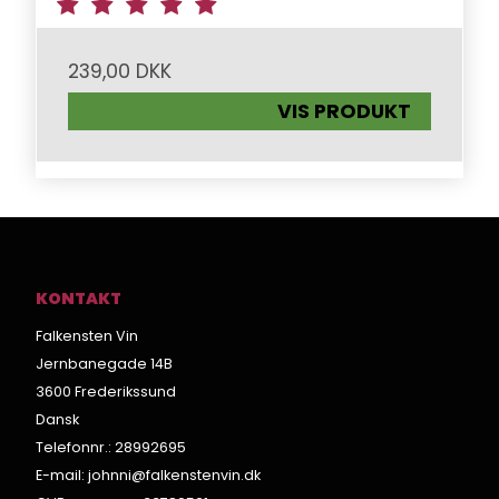
239,00 DKK
VIS PRODUKT
KONTAKT
Falkensten Vin
Jernbanegade 14B
3600 Frederikssund
Dansk
Telefonnr.
:
28992695
E-mail
:
johnni@falkenstenvin.dk