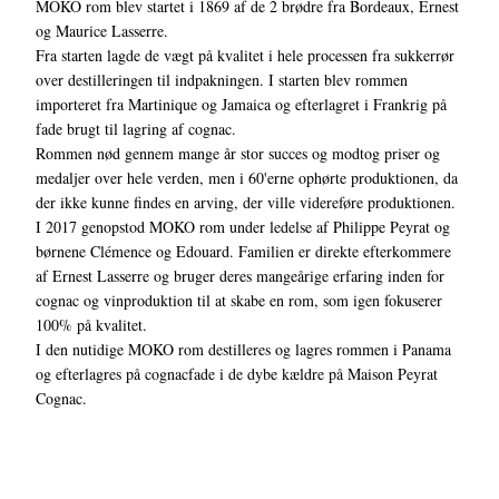
MOKO rom blev startet i 1869 af de 2 brødre fra Bordeaux, Ernest
og Maurice Lasserre.
Fra starten lagde de vægt på kvalitet i hele processen fra sukkerrør
over destilleringen til indpakningen. I starten blev rommen
importeret fra Martinique og Jamaica og efterlagret i Frankrig på
fade brugt til lagring af cognac.
Rommen nød gennem mange år stor succes og modtog priser og
medaljer over hele verden, men i 60'erne ophørte produktionen, da
der ikke kunne findes en arving, der ville videreføre produktionen.
I 2017 genopstod MOKO rom under ledelse af Philippe Peyrat og
børnene Clémence og Edouard. Familien er direkte efterkommere
af Ernest Lasserre og bruger deres mangeårige erfaring inden for
cognac og vinproduktion til at skabe en rom, som igen fokuserer
100% på kvalitet.
I den nutidige MOKO rom destilleres og lagres rommen i Panama
og efterlagres på cognacfade i de dybe kældre på Maison Peyrat
Cognac.