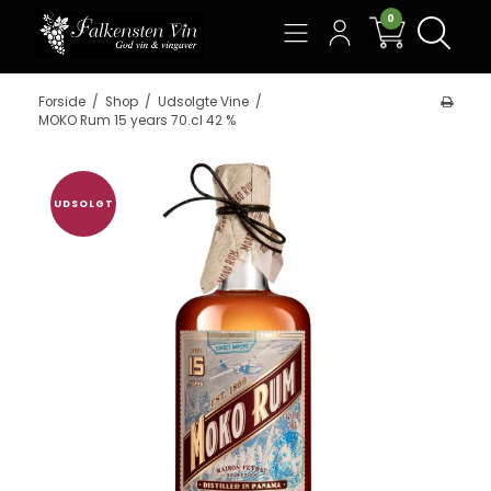
0
Søg
Forside
/
Shop
/
Udsolgte Vine
/
MOKO Rum 15 years 70.cl 42 %
UDSOLGT