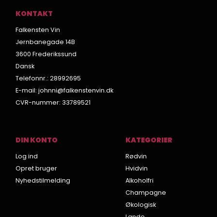
KONTAKT
Falkensten Vin
Jernbanegade 14B
3600 Frederikssund
Dansk
Telefonnr.
:
28992695
E-mail
:
johnni@falkenstenvin.dk
CVR-nummer
:
33789521
DIN KONTO
KATEGORIER
Log ind
Rødvin
Opret bruger
Hvidvin
Nyhedstilmelding
Alkoholfri
Champagne
Økologisk
Lande