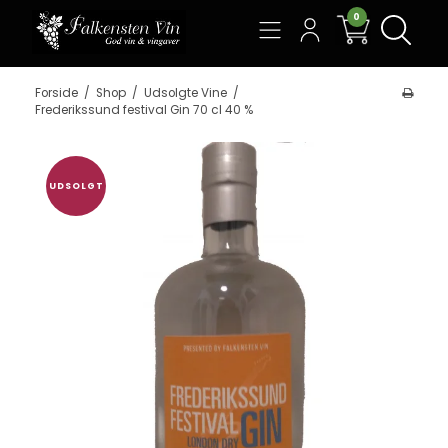
0
Søg
Forside
/
Shop
/
Udsolgte Vine
/
Frederikssund festival Gin 70 cl 40 %
UDSOLGT