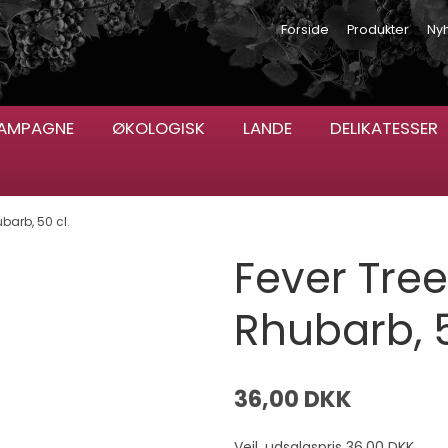
Forside
Produkter
Ny
AMPAGNE
ØKOLOGISK
LANDE
DELIKATESSER
barb, 50 cl.
Fever Tre
Rhubarb, 5
36,00 DKK
Vejl. udsalgspris 36,00 DKK