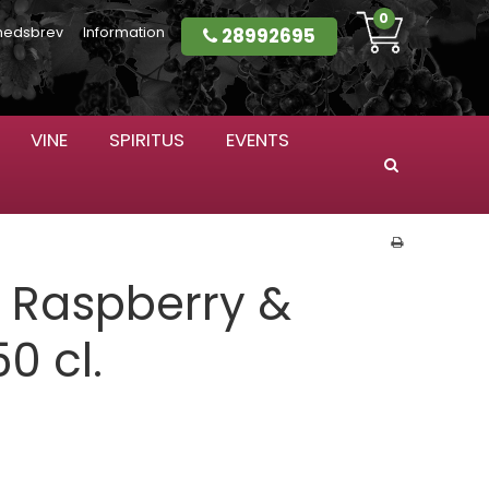
0
28992695
hedsbrev
Information
VINE
SPIRITUS
EVENTS
Søg
e Raspberry &
0 cl.