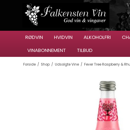
RØDVIN
HVIDVIN
ALKOHOLFRI
CH
VINABONNEMENT
TILBUD
Forside
/
Shop
/
Udsolgte Vine
/
Fever Tree Raspberry & Rhu