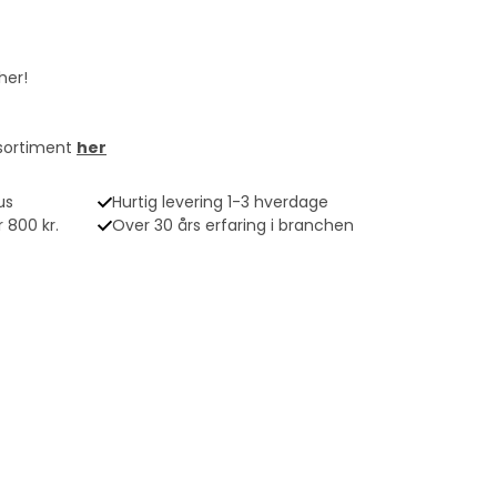
her!
 sortiment
her
us
Hurtig levering 1-3 hverdage
 800 kr.
Over 30 års erfaring i branchen