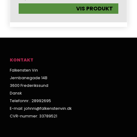
VIS PRODUKT
KONTAKT
Falkensten Vin
Jernbanegade 14B
3600 Frederikssund
Dansk
Telefonnr.
:
28992695
E-mail
:
johnni@falkenstenvin.dk
CVR-nummer
:
33789521