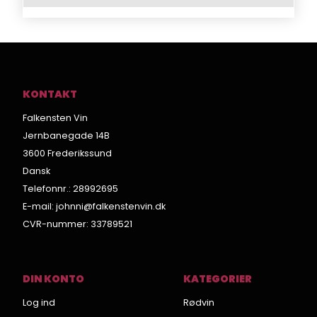
KONTAKT
Falkensten Vin
Jernbanegade 14B
3600 Frederikssund
Dansk
Telefonnr.
:
28992695
E-mail
:
johnni@falkenstenvin.dk
CVR-nummer
:
33789521
DIN KONTO
KATEGORIER
Log ind
Rødvin