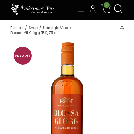
0
Søg
Forside
/
Shop
/
Udsolgte Vine
/
Blossa Vit Glögg 15%, 75 cl
UDSOLGT