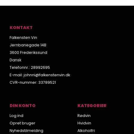
KONTAKT
Falkensten Vin
Jernbanegade 14B
3600 Frederikssund
Dansk
Telefonnr.
:
28992695
E-mail
:
johnni@falkenstenvin.dk
CVR-nummer
:
33789521
DIN KONTO
KATEGORIER
Log ind
Rødvin
Opret bruger
Hvidvin
Nyhedstilmelding
Alkoholfri