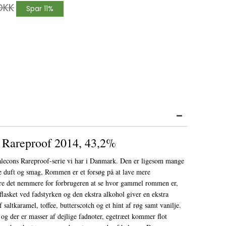
DKK
Spar 11%
 Rareproof 2014, 43,2%
alecons Rareproof-serie vi har i Danmark. Den er ligesom mange
e duft og smag, Rommen er et forsøg på at lave mere
øre det nemmere for forbrugeren at se hvor gammel rommen er,
flasket ved fadstyrken og den ekstra alkohol giver en ekstra
 saltkaramel, toffee, butterscotch og et hint af røg samt vanilje.
 og der er masser af dejlige fadnoter, egetræet kommer flot