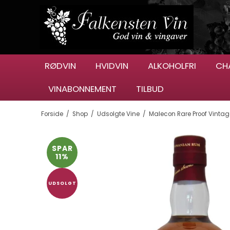
RØDVIN
HVIDVIN
ALKOHOLFRI
CH
VINABONNEMENT
TILBUD
Forside
/
Shop
/
Udsolgte Vine
/
Malecon Rare Proof Vinta
SPAR
11%
UDSOLGT