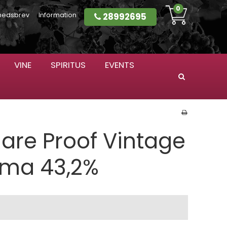
0
28992695
hedsbrev
Information
VINE
SPIRITUS
EVENTS
Søg
are Proof Vintage
ama 43,2%