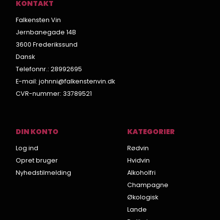
KONTAKT
Falkensten Vin
Jernbanegade 14B
3600 Frederikssund
Dansk
Telefonnr.
:
28992695
E-mail
:
johnni@falkenstenvin.dk
CVR-nummer
:
33789521
DIN KONTO
KATEGORIER
Log ind
Rødvin
Opret bruger
Hvidvin
Nyhedstilmelding
Alkoholfri
Champagne
Økologisk
Lande