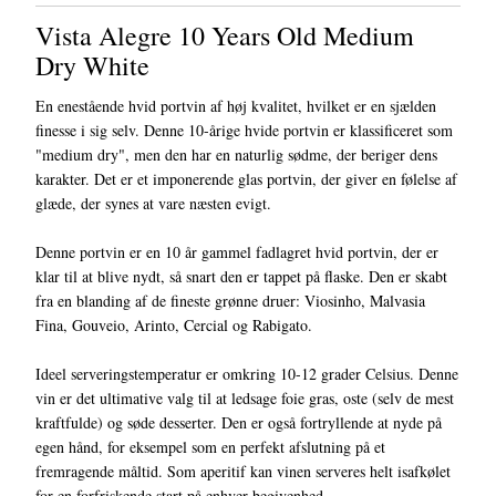
Vista Alegre 10 Years Old Medium
Dry White
En enestående hvid portvin af høj kvalitet, hvilket er en sjælden
finesse i sig selv. Denne 10-årige hvide portvin er klassificeret som
"medium dry", men den har en naturlig sødme, der beriger dens
karakter. Det er et imponerende glas portvin, der giver en følelse af
glæde, der synes at vare næsten evigt.
Denne portvin er en 10 år gammel fadlagret hvid portvin, der er
klar til at blive nydt, så snart den er tappet på flaske. Den er skabt
fra en blanding af de fineste grønne druer: Viosinho, Malvasia
Fina, Gouveio, Arinto, Cercial og Rabigato.
Ideel serveringstemperatur er omkring 10-12 grader Celsius. Denne
vin er det ultimative valg til at ledsage foie gras, oste (selv de mest
kraftfulde) og søde desserter. Den er også fortryllende at nyde på
egen hånd, for eksempel som en perfekt afslutning på et
fremragende måltid. Som aperitif kan vinen serveres helt isafkølet
for en forfriskende start på enhver begivenhed.