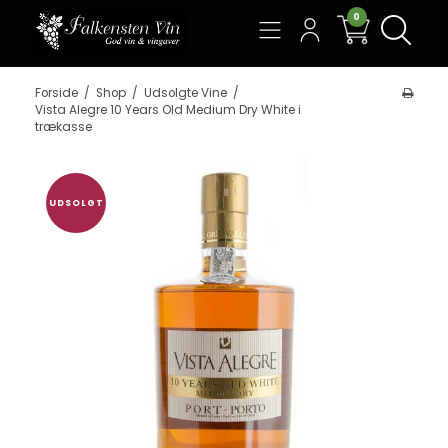
0
Søg
Forside
/
Shop
/
Udsolgte Vine
/
Vista Alegre 10 Years Old Medium Dry White i
trækasse
UDSOLGT