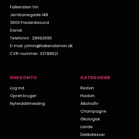
Falkensten Vin
Jernbanegade 14B
3600 Frederikssund
Dansk
Telefonnr.
:
28992695
E-mail
:
johnni@falkenstenvin.dk
CVR-nummer
:
33789521
DIN KONTO
KATEGORIER
Log ind
Rødvin
Opret bruger
Hvidvin
Nyhedstilmelding
Alkoholfri
Champagne
Økologisk
Lande
Delikatesser