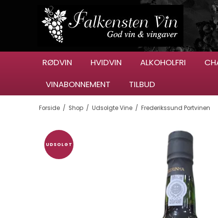
RØDVIN
HVIDVIN
ALKOHOLFRI
CH
VINABONNEMENT
TILBUD
Forside
/
Shop
/
Udsolgte Vine
/
Frederikssund Portvinen
UDSOLGT