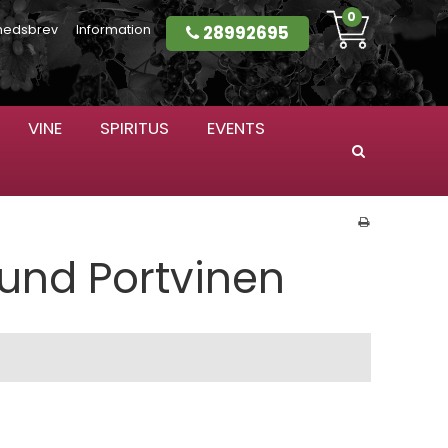
0
28992695
hedsbrev
Information
VINE
SPIRITUS
EVENTS
Søg
sund Portvinen