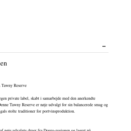
nen
a Tawny Reserve
egen private label, skabt i samarbejde med den anerkendte
Denne Tawny Reserve er nøje udvalgt for sin balancerede smag og
ugals stolte traditioner for portvinsproduktion.
 af nøje udvalgte druer fra Douro-regionen og lagret på