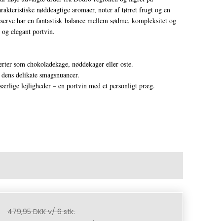
rakteristiske nøddeagtige aromaer, noter af tørret frugt og en
serve har en fantastisk balance mellem sødme, kompleksitet og
g og elegant portvin.
sserter som chokoladekage, nøddekager eller oste.
e dens delikate smagsnuancer.
 særlige lejligheder – en portvin med et personligt præg.
479,95 DKK v/ 6 stk.