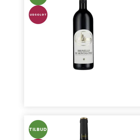
UDSOLGT
TILBUD