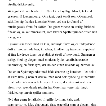
utrolig drikkevenlig.
Weingut Zilliken holder til i Nittel i det sydlige Mosel, tæt ved
grænsen til Luxembourg. Området, også kendt som Obermosel,
adskiller sig fra den klassiske Mosel ved sin jordbund af
muslingekalk frem for skifer. Det giver vinene en særlig friskhed,
finesse og kalket mineralitet, som klæder Spätburgunder-druen helt
forrygende.
I glasset står vinen med en klar, rubinrød farve og en indbydende
duft af modne røde bær, kirsebær, hindbær og tranebær, suppleret
af fine krydrede toner og et diskret strejf af skovbund. Smagen er
saftig, blød og elegant med moderat fylde, velafbalancerede
tanniner og en frisk syre, der holder vinen levende og harmonisk.
Det er en Spätburgunder med både charme og karakter – let nok til
at være utrolig nem at drikke, men med nok dybde og mineralitet
til at holde interessen hele vejen. En vin, der på smukkeste vis
viser, hvor spændende rødvin fra Mosel kan være, når frugt,
friskhed og terroir spiller sammen.
Nyd den gerne let afkølet til grillet kylling, kalv, and,
svamperisotto, laks, charcuteri, faste oste eller som et elegant glas i