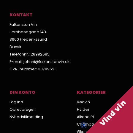
KONTAKT
Falkensten Vin
Jernbanegade 14B
3600 Frederikssund
Dansk
Telefonnr.
:
28992695
E-mail
:
johnni@falkenstenvin.dk
CVR-nummer
:
33789521
DIN KONTO
KATEGORIER
Vind vin
Log ind
Rødvin
Opret bruger
Hvidvin
Nyhedstilmelding
Alkoholfri
Champagne
Økologisk