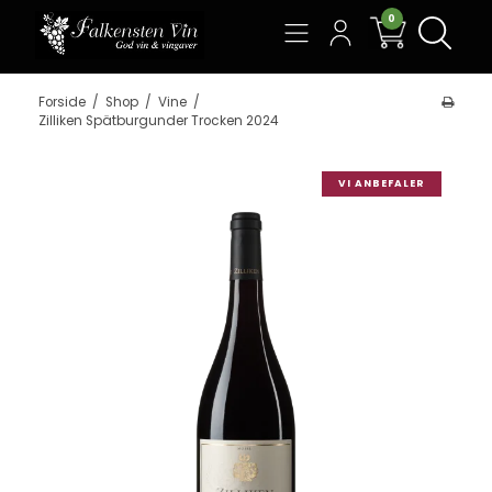
0
Søg
Forside
/
Shop
/
Vine
/
Zilliken Spätburgunder Trocken 2024
VI ANBEFALER