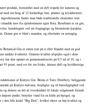
inært produkt, fremstillet med en dyb respekt for naturen og
ud med sin brug af 12 forskellige bær, planter og krydderurter,
t ingredienserne finder man både traditionelle elementer som
 islandsk mos fra ejendommens egen flora. Resultatet er en gin,
else, kendetegnet ved sin frugtagtige og blomstrede karakter,
sin. Denne gin er blød i munden, og efterlader en urteagtig
e Botanical Gin er enten rent på is eller blandet med en god
ns unikke kvaliteter. Ginnens kvalitet afspejles også i dens
ry har den opnået en gennemsnitsscore på 9,5 ud af 10, og i
93 point, med ros for sin friske, intense duft og krydderirige
oduktionen af Kintyre Gin. Beinn et Tuirc Distillery, beliggende
område på Kintyre-halvøen, forpligter sig til bæredygtighed ved
 gin og donere en del af overskuddet til lokale velgørende formål.
ts højeste punkt, benytter vand fra en kilde på bjerget, og
 i den lille kedel "Big Don", hvilket sikrer en høj kvalitet og