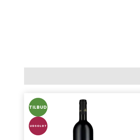
TILBUD
UDSOLGT