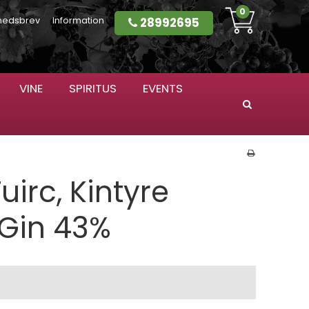
0
28992695
hedsbrev
Information
VINE
SPIRITUS
EVENTS
Søg
uirc, Kintyre
 Gin 43%