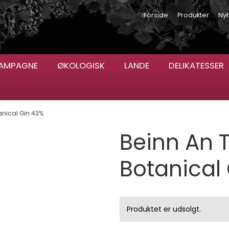
Forside
Produkter
Ny
AMPAGNE
ØKOLOGISK
LANDE
DELIKATESSER
tanical Gin 43%
Beinn An T
Botanical
Produktet er udsolgt.