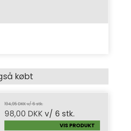
gså købt
194,95 DKK v/ 6 stk.
98,00 DKK
v/ 6 stk.
VIS PRODUKT