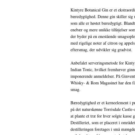
Kintyre Botanical Gin er et ekstraord
bæredygtighed. Denne gin skiller sig 
som alle er høstet bæredygtigt. Bland
enebær og mere unikke tilføjelser som
der byder på en enestående smagsoplev
med rigelige noter af citron og appel
eftersmag, der udvikler sig gradvist.
Anbefalet serveringsmetode for Kintyr
Indian Tonic, hvilket fremhæver ginne
imponerende anmeldelser. På Ginvento
Whisky- & Rom Magasinet har den fået 
smag.
Bæredygtighed er et kerneelement i pr
på det naturskønne Torrisdale Castle-
at plante et træ for hver solgte kasse
Destilleriet, som er placeret i område
destilleringen foretages i små mængder