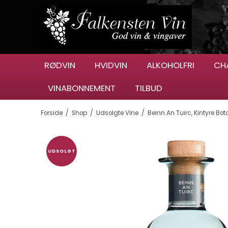
RØDVIN
HVIDVIN
ALKOHOLFRI
CH
VINABONNEMENT
TILBUD
Forside
/
Shop
/
Udsolgte Vine
/
Beinn An Tuirc, Kintyre Bo
UDSOLGT