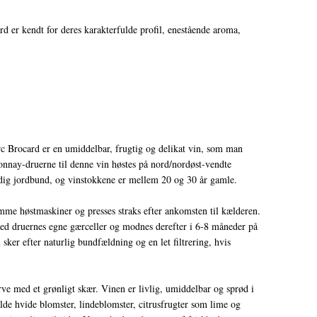
 er kendt for deres karakterfulde profil, enestående aroma,
c Brocard er en umiddelbar, frugtig og delikat vin, som man
onnay-druerne til denne vin høstes på nord/nordøst-vendte
ldig jordbund, og vinstokkene er mellem 20 og 30 år gamle.
e høstmaskiner og presses straks efter ankomsten til kælderen.
med druernes egne gærceller og modnes derefter i 6-8 måneder på
ker efter naturlig bundfældning og en let filtrering, hvis
arve med et grønligt skær. Vinen er livlig, umiddelbar og sprød i
de hvide blomster, lindeblomster, citrusfrugter som lime og