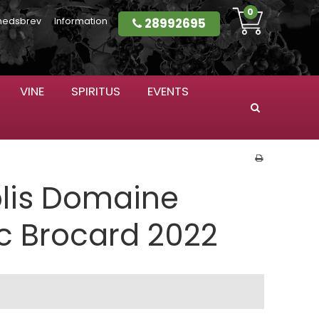
0
28992695
hedsbrev
Information
VINE
SPIRITUS
EVENTS
Søg
blis Domaine
 Brocard 2022