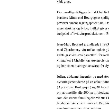
vådt græs.
Den nordlige beliggenhed af Chablis be
barskere klima end Bourgognes sydlige
påvirker vinens lagringspotentiale. D
mere struktur og fylde, hvilket giver
tredjedel af hvidvinsproduktionen i 
Jean-Marc Brocard grundlagde i 1973 
med Chardonnay-vinstokke omkring Sai
købte gradvist små parceller i forskel
vinmarker i Chablis- og Auxerrois-omr
og har siden overtaget ansvaret for dyr
Julien, uddannet ingeniør og med stor
dyrkningsmetoderne på en enkelt vinm
(Agriculture Biologique) og 40 ha eft
om at omstille alle 200 ha til biody
som det største familieejede vinhus i 
biodynamiske vine i området. Den hist
ejendommens naturlige centrum.