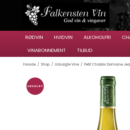
RØDVIN
HVIDVIN
ALKOHOLFRI
CH
VINABONNEMENT
TILBUD
Forside
/
Shop
/
Udsolgte Vine
/
Petit Chablis Domaine Je
UDSOLGT