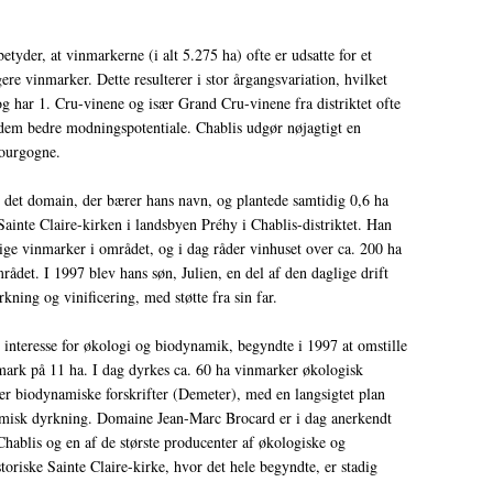
tyder, at vinmarkerne (i alt 5.275 ha) ofte er udsatte for et
re vinmarker. Dette resulterer i stor årgangsvariation, hvilket
og har 1. Cru-vinene og især Grand Cru-vinene fra distriktet ofte
 dem bedre modningspotentiale. Chablis udgør nøjagtigt en
Bourgogne.
det domain, der bærer hans navn, og plantede samtidig 0,6 ha
nte Claire-kirken i landsbyen Préhy i Chablis-distriktet. Han
lige vinmarker i området, og i dag råder vinhuset over ca. 200 ha
ådet. I 1997 blev hans søn, Julien, en del af den daglige drift
kning og vinificering, med støtte fra sin far.
 interesse for økologi og biodynamik, begyndte i 1997 at omstille
ark på 11 ha. I dag dyrkes ca. 60 ha vinmarker økologisk
er biodynamiske forskrifter (Demeter), med en langsigtet plan
namisk dyrkning. Domaine Jean-Marc Brocard er i dag anerkendt
Chablis og en af de største producenter af økologiske og
oriske Sainte Claire-kirke, hvor det hele begyndte, er stadig