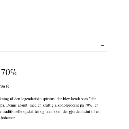
e 70%
røn fe
ning af den legendariske spiritus, der blev kendt som "den
opa. Denne absint, med en kraftig alkoholprocent på 70%, er
e traditionelle opskrifter og teknikker, der gjorde absint til en
g bohemer.