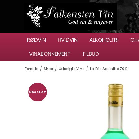
RØDVIN
HVIDVIN
ALKOHOLFRI
CH
VINABONNEMENT
TILBUD
Forside
/
Shop
/
Udsolgte Vine
/
La Fée Absinthe 70%
UDSOLGT