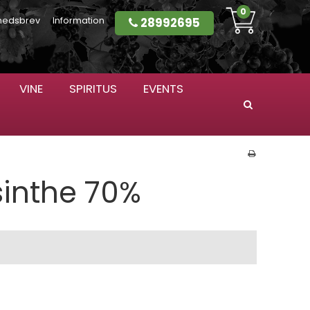
0
28992695
hedsbrev
Information
VINE
SPIRITUS
EVENTS
Søg
sinthe 70%