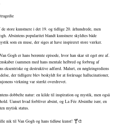
.
tragedie
de store kunstnere i det 19. og tidlige 20. århundrede, men
h. Absintens popularitet blandt kunstnere skyldtes både
stik som en muse, der siges at have inspireret store værker.
Van Gogh er hans berømte episode, hvor han skar sit eget øre af.
egenskaber (sammen med hans mentale helbred og forbrug af
ans eksentriske og destruktive adfærd. Malurt, en nøgleingrediens
delse, der tidligere blev beskyldt for at forårsage hallucinationer,
ujonens virkning var stærkt overdrevet.
ens dobbelte natur: en kilde til inspiration og mystik, men også
old. Uanset hvad forbliver absint, og La Fée Absinthe især, en
ten mytisk status.
ille nik til Van Gogh og hans tidløse kunst! 🍸🎨