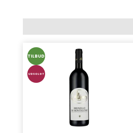
TILBUD
UDSOLGT