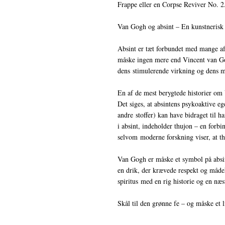
Frappe eller en Corpse Reviver No. 2
Van Gogh og absint – En kunstnerisk 
Absint er tæt forbundet med mange af 
måske ingen mere end Vincent van Gog
dens stimulerende virkning og dens my
En af de mest berygtede historier om 
Det siges, at absintens psykoaktive 
andre stoffer) kan have bidraget til h
i absint, indeholder thujon – en forbin
selvom moderne forskning viser, at th
Van Gogh er måske et symbol på absint
en drik, der krævede respekt og mådeh
spiritus med en rig historie og en næs
Skål til den grønne fe – og måske et l