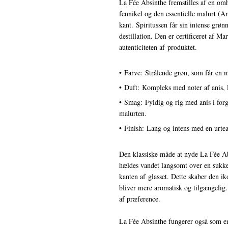
La Fée Absinthe fremstilles af en omh
fennikel og den essentielle malurt (Ar
kant. Spiritussen får sin intense gr
destillation. Den er certificeret af M
autenticiteten af produktet.
• Farve: Strålende grøn, som får en 
• Duft: Kompleks med noter af anis, la
• Smag: Fyldig og rig med anis i forg
malurten.
• Finish: Lang og intens med en urtea
Den klassiske måde at nyde La Fée Abs
hældes vandet langsomt over en sukker
kanten af glasset. Dette skaber den i
bliver mere aromatisk og tilgængelig.
af præference.
La Fée Absinthe fungerer også som en