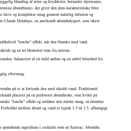
yggelig blanding af urter og krydderier, herunder stjerneanis,
temisia absinthium), der giver den dens karakteristiske bitre
ønne farve og komplekse smag gennem naturlig infusion og
arie-Claude Delahaye, en anerkendt absinthekspert, som sikrer
mælkehvid "louche"-effekt, når den blandes med vand.
krids og en let blomstret tone fra urterne.
runden, balanceret af en mild sødme og en subtil bitterhed fra
gtig eftersmag.
inthe på er at fortynde den med iskoldt vand. Traditionelt
knald placeret på en perforeret absintheske, som hviler på
koniske "louche"-effekt og mildner den stærke smag, så absinten
 Forholdet mellem absint og vand er typisk 1:3 til 1:5, afhængigt
 spændende ingrediens i cocktails som en Sazerac, Absinthe