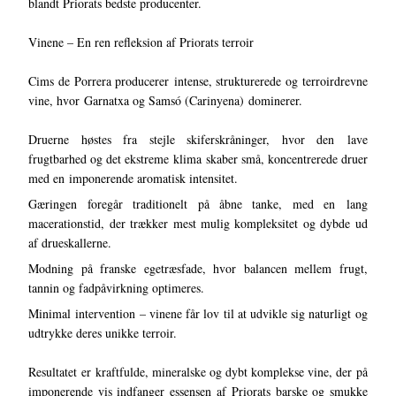
blandt Priorats bedste producenter.
Vinene – En ren refleksion af Priorats terroir
Cims de Porrera producerer intense, strukturerede og terroirdrevne
vine, hvor Garnatxa og Samsó (Carinyena) dominerer.
Druerne høstes fra stejle skiferskråninger, hvor den lave
frugtbarhed og det ekstreme klima skaber små, koncentrerede druer
med en imponerende aromatisk intensitet.
Gæringen foregår traditionelt på åbne tanke, med en lang
macerationstid, der trækker mest mulig kompleksitet og dybde ud
af drueskallerne.
Modning på franske egetræsfade, hvor balancen mellem frugt,
tannin og fadpåvirkning optimeres.
Minimal intervention – vinene får lov til at udvikle sig naturligt og
udtrykke deres unikke terroir.
Resultatet er kraftfulde, mineralske og dybt komplekse vine, der på
imponerende vis indfanger essensen af Priorats barske og smukke