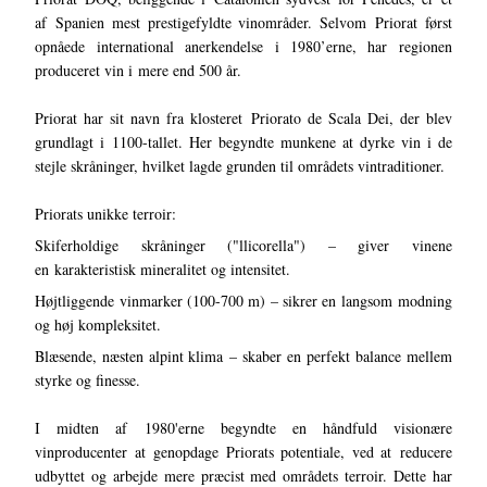
af Spanien mest prestigefyldte vinområder. Selvom Priorat først
opnåede international anerkendelse i 1980’erne, har regionen
produceret vin i mere end 500 år.
Priorat har sit navn fra klosteret Priorato de Scala Dei, der blev
grundlagt i 1100-tallet. Her begyndte munkene at dyrke vin i de
stejle skråninger, hvilket lagde grunden til områdets vintraditioner.
Priorats unikke terroir:
Skiferholdige skråninger ("llicorella") – giver vinene
en karakteristisk mineralitet og intensitet.
Højtliggende vinmarker (100-700 m) – sikrer en langsom modning
og høj kompleksitet.
Blæsende, næsten alpint klima – skaber en perfekt balance mellem
styrke og finesse.
I midten af 1980'erne begyndte en håndfuld visionære
vinproducenter at genopdage Priorats potentiale, ved at reducere
udbyttet og arbejde mere præcist med områdets terroir. Dette har