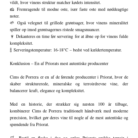
vildt, hvor vinens struktur matcher kødets intensitet.
🧀 Fremragende til modne oste, især faste oste med nøddeagtige
noter.
🌱 Også velegnet til grillede grøntsager, hvor vinens mineralitet
spiller op imod grøntsagernes ristede smagsnuancer.
🍷 Dekanteres en time før servering for at åbne op for vinens fulde
kompleksitet.
🍾 Serveringstemperatur: 16-18°C – bedst ved kældertemperatur.
Konklusion – En af Priorats mest autentiske producenter
Cims de Porrera er en af de førende producenter i Priorat, hvor de
skaber strukturerede, mineralske og terroirdrevne vine, der
balancerer kraft, elegance og kompleksitet.
Med en historie, der strækker sig næsten 100 år tilbage,
kombinerer Cims de Porrera traditionelt håndværk med moderne
præcision, hvilket gør deres vine til nogle af de mest autentiske og
spændende fra Priorat.
🛒 Bestil en flaske i dag og oplev Priorats unikke terroir i