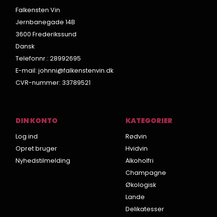
Falkensten Vin
Jernbanegade 14B
3600 Frederikssund
Dansk
Telefonnr.
:
28992695
E-mail
:
johnni@falkenstenvin.dk
CVR-nummer
:
33789521
DIN KONTO
KATEGORIER
Log ind
Rødvin
Opret bruger
Hvidvin
Nyhedstilmelding
Alkoholfri
Champagne
Økologisk
Lande
Delikatesser