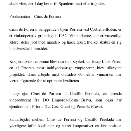
skabt vine, der i dag hører til Spaniens mest eftertragtede.
Producenten – Cims de Porrera
Cims de Porrera, beliggende i byen Porrera ved Cortiella-floden, er
et vinkooperativ grundlagt i 1932. Vinmarkerne, der er væsentligt
ældre, deler jord med mandel- og hasseltræer, hvilket skaber en rig
biodiversitet i området.
Kooperativets renommé blev markant styrket, da Josep Lluís Pérez,
en af Priorats mest indflydelsesrige vinpionerer, blev tilknyttet
projektet. Hans arbejde med områdets 60 hektar vinmarker har
været afgørende for at optimere kvaliteten.
I dag ejes Cims de Porrera af Castillo Perelada, en førende
vinproducent fra DO Empordà-Costa Brava, som også har
ejendomme i Priorat (La Casa Gran) og Penedès (Cava).
Samarbejdet mellem Cims de Porrera og Castillo Perelada har
yderligere løftet kvaliteten og sikret kooperativet en fast position