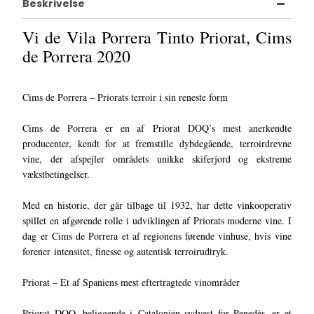
Beskrivelse
Vi de Vila Porrera Tinto Priorat, Cims
de Porrera 2020
Cims de Porrera – Priorats terroir i sin reneste form
Cims de Porrera er en af Priorat DOQ’s mest anerkendte
producenter, kendt for at fremstille dybdegående, terroirdrevne
vine, der afspejler områdets unikke skiferjord og ekstreme
vækstbetingelser.
Med en historie, der går tilbage til 1932, har dette vinkooperativ
spillet en afgørende rolle i udviklingen af Priorats moderne vine. I
dag er Cims de Porrera et af regionens førende vinhuse, hvis vine
forener intensitet, finesse og autentisk terroirudtryk.
Priorat – Et af Spaniens mest eftertragtede vinområder
Priorat DOQ, beliggende i Catalonien sydvest for Penedès, er et