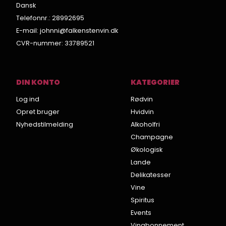
Dansk
Telefonnr.
:
28992695
E-mail
:
johnni@falkenstenvin.dk
CVR-nummer
:
33789521
DIN KONTO
KATEGORIER
Log ind
Rødvin
Opret bruger
Hvidvin
Nyhedstilmelding
Alkoholfri
Champagne
Økologisk
Lande
Delikatesser
Vine
Spiritus
Events
Vinabonnement