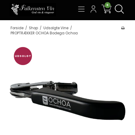
0
Søg
Forside
/
Shop
/
Udsolgte Vine
/
PROPTRÆKKER OCHOA Bodega Ochoa
UDSOLGT