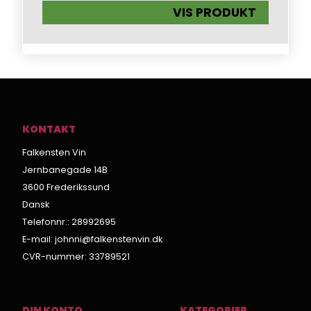
VIS PRODUKT
KONTAKT
Falkensten Vin
Jernbanegade 14B
3600 Frederikssund
Dansk
Telefonnr.
:
28992695
E-mail
:
johnni@falkenstenvin.dk
CVR-nummer
:
33789521
DIN KONTO
KATEGORIER