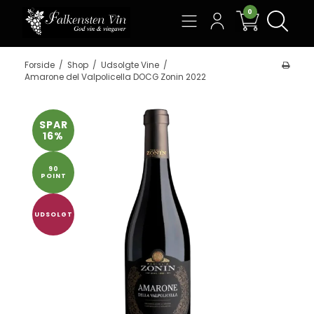
0
Søg
Forside
/
Shop
/
Udsolgte Vine
/
Amarone del Valpolicella DOCG Zonin 2022
SPAR
16%
90
POINT
UDSOLGT