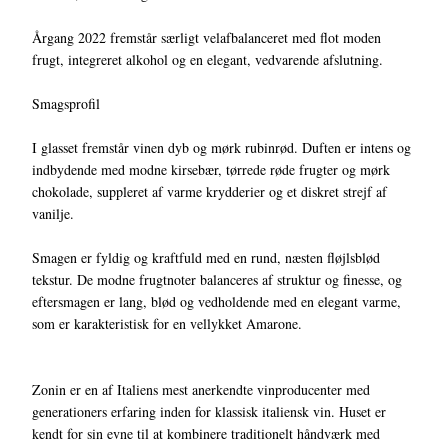
Årgang 2022 fremstår særligt velafbalanceret med flot moden
frugt, integreret alkohol og en elegant, vedvarende afslutning.
Smagsprofil
I glasset fremstår vinen dyb og mørk rubinrød. Duften er intens og
indbydende med modne kirsebær, tørrede røde frugter og mørk
chokolade, suppleret af varme krydderier og et diskret strejf af
vanilje.
Smagen er fyldig og kraftfuld med en rund, næsten fløjlsblød
tekstur. De modne frugtnoter balanceres af struktur og finesse, og
eftersmagen er lang, blød og vedholdende med en elegant varme,
som er karakteristisk for en vellykket Amarone.
Zonin er en af Italiens mest anerkendte vinproducenter med
generationers erfaring inden for klassisk italiensk vin. Huset er
kendt for sin evne til at kombinere traditionelt håndværk med