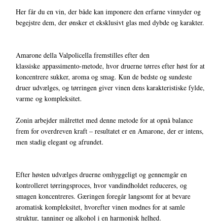
Her får du en vin, der både kan imponere den erfarne vinnyder og
begejstre dem, der ønsker et eksklusivt glas med dybde og karakter.
Amarone della Valpolicella fremstilles efter den
klassiske appassimento-metode, hvor druerne tørres efter høst for at
koncentrere sukker, aroma og smag. Kun de bedste og sundeste
druer udvælges, og tørringen giver vinen dens karakteristiske fylde,
varme og kompleksitet.
Zonin arbejder målrettet med denne metode for at opnå balance
frem for overdreven kraft – resultatet er en Amarone, der er intens,
men stadig elegant og afrundet.
Efter høsten udvælges druerne omhyggeligt og gennemgår en
kontrolleret tørringsproces, hvor vandindholdet reduceres, og
smagen koncentreres. Gæringen foregår langsomt for at bevare
aromatisk kompleksitet, hvorefter vinen modnes for at samle
struktur, tanniner og alkohol i en harmonisk helhed.