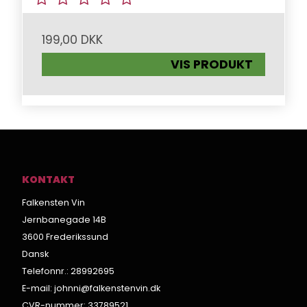
199,00 DKK
VIS PRODUKT
KONTAKT
Falkensten Vin
Jernbanegade 14B
3600 Frederikssund
Dansk
Telefonnr.
:
28992695
E-mail
:
johnni@falkenstenvin.dk
CVR-nummer
:
33789521