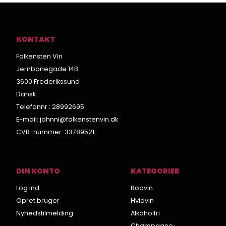
KONTAKT
Falkensten Vin
Jernbanegade 14B
3600 Frederikssund
Dansk
Telefonnr.
:
28992695
E-mail
:
johnni@falkenstenvin.dk
CVR-nummer
:
33789521
DIN KONTO
KATEGORIER
Log ind
Rødvin
Opret bruger
Hvidvin
Nyhedstilmelding
Alkoholfri
Champagne