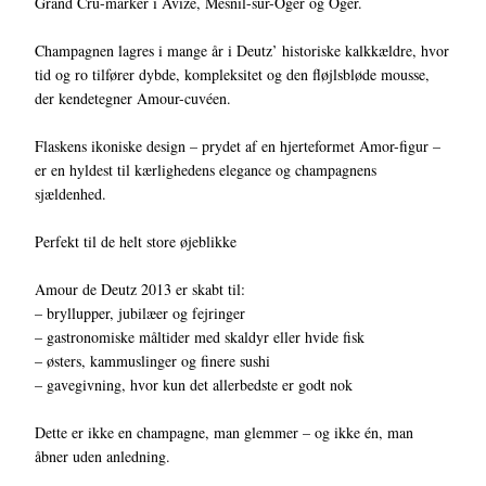
Grand Cru-marker i Avize, Mesnil-sur-Oger og Oger.
Champagnen lagres i mange år i Deutz’ historiske kalkkældre, hvor
tid og ro tilfører dybde, kompleksitet og den fløjlsbløde mousse,
der kendetegner Amour-cuvéen.
Flaskens ikoniske design – prydet af en hjerteformet Amor-figur –
er en hyldest til kærlighedens elegance og champagnens
sjældenhed.
Perfekt til de helt store øjeblikke
Amour de Deutz 2013 er skabt til:
– bryllupper, jubilæer og fejringer
– gastronomiske måltider med skaldyr eller hvide fisk
– østers, kammuslinger og finere sushi
– gavegivning, hvor kun det allerbedste er godt nok
Dette er ikke en champagne, man glemmer – og ikke én, man
åbner uden anledning.