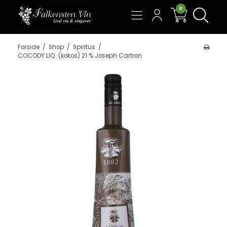
0
Søg
Forside
/
Shop
/
Spiritus
/
COCODY LIQ. (kokos) 21 % Joseph Cartron