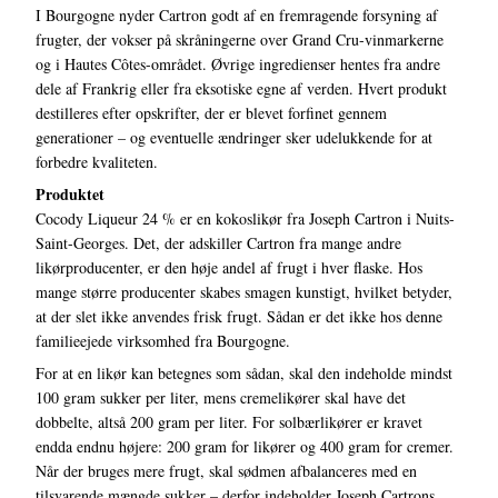
I Bourgogne nyder Cartron godt af en fremragende forsyning af
frugter, der vokser på skråningerne over Grand Cru-vinmarkerne
og i Hautes Côtes-området. Øvrige ingredienser hentes fra andre
dele af Frankrig eller fra eksotiske egne af verden. Hvert produkt
destilleres efter opskrifter, der er blevet forfinet gennem
generationer – og eventuelle ændringer sker udelukkende for at
forbedre kvaliteten.
Produktet
Cocody Liqueur 24 % er en kokoslikør fra Joseph Cartron i Nuits-
Saint-Georges. Det, der adskiller Cartron fra mange andre
likørproducenter, er den høje andel af frugt i hver flaske. Hos
mange større producenter skabes smagen kunstigt, hvilket betyder,
at der slet ikke anvendes frisk frugt. Sådan er det ikke hos denne
familieejede virksomhed fra Bourgogne.
For at en likør kan betegnes som sådan, skal den indeholde mindst
100 gram sukker per liter, mens cremelikører skal have det
dobbelte, altså 200 gram per liter. For solbærlikører er kravet
endda endnu højere: 200 gram for likører og 400 gram for cremer.
Når der bruges mere frugt, skal sødmen afbalanceres med en
tilsvarende mængde sukker – derfor indeholder Joseph Cartrons