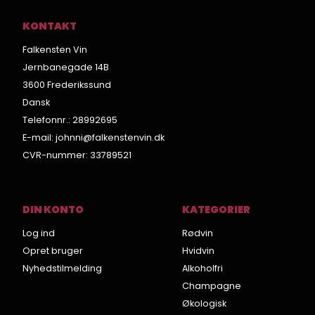
KONTAKT
Falkensten Vin
Jernbanegade 14B
3600 Frederikssund
Dansk
Telefonnr.
:
28992695
E-mail
:
johnni@falkenstenvin.dk
CVR-nummer
:
33789521
DIN KONTO
KATEGORIER
Log ind
Rødvin
Opret bruger
Hvidvin
Nyhedstilmelding
Alkoholfri
Champagne
Økologisk