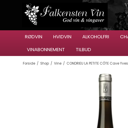
RØDVIN
HVIDVIN
ALKOHOLFRI
CH
VINABONNEMENT
TILBUD
Forside
/
Shop
/
Vine
/
CONDRIEU LA PETITE CÔTE Cave Yves 