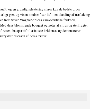
uelt, og en grundig selektering sikrer kun de bedste druer
urligt gær, og vinen modnes "sur lie" i en blanding af træfade og
, der fremhæver Viognier-druens karakteristiske friskhed,
 Med dens blomstrende bouquet og noter af citrus og stenfrugter
f retter, fra aperitif til asiatiske køkkener, og demonstrerer
udtrykker essensen af deres terroir.