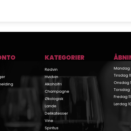
ONTO
KATEGORIER
ÅBNI
Mandag 
Rødvin
Tirsdag 11
ger
Hvidvin
Onsdag 11
melding
Alkoholfri
Torsdag 1
Champagne
Fredag 11
Økologisk
Lørdag 10
Lande
Delikatesser
Vine
Spiritus