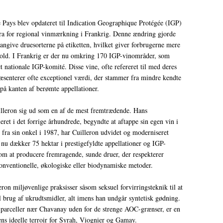
de Pays blev opdateret til Indication Geographique Protégée (IGP)
æra for regional vinmærkning i Frankrig. Denne ændring gjorde
 angive druesorterne på etiketten, hvilket giver forbrugerne mere
hold. I Frankrig er der nu omkring 170 IGP-vinområder, som
t nationale IGP-komité. Disse vine, ofte refereret til med deres
ræsenterer ofte exceptionel værdi, der stammer fra mindre kendte
 på kanten af berømte appellationer.
illeron sig ud som en af de mest fremtrædende. Hans
ret i det forrige århundrede, begyndte at aftappe sin egen vin i
n fra sin onkel i 1987, har Cuilleron udvidet og moderniseret
nu dækker 75 hektar i prestigefyldte appellationer og IGP-
i om at producere fremragende, sunde druer, der respekterer
konventionelle, økologiske eller biodynamiske metoder.
ron miljøvenlige praksisser såsom seksuel forvirringsteknik til at
 brug af ukrudtsmidler, alt imens han undgår syntetisk gødning.
parceller nær Chavanay uden for de strenge AOC-grænser, er en
ens ideelle terroir for Syrah, Viognier og Gamay.