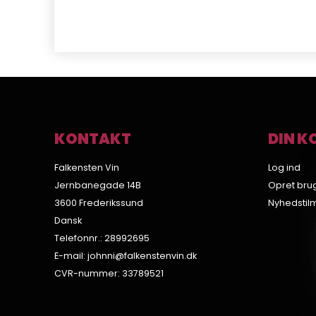
KONTAKT
DIN K
Falkensten Vin
Log ind
Jernbanegade 14B
Opret bru
3600 Frederikssund
Nyhedstil
Dansk
Telefonnr.
:
28992695
E-mail
:
johnni@falkenstenvin.dk
CVR-nummer
:
33789521