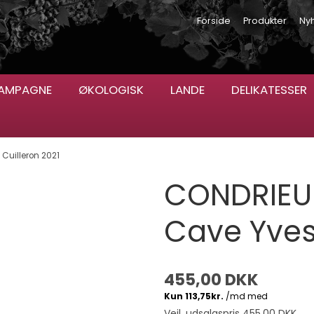
Forside
Produkter
Ny
AMPAGNE
ØKOLOGISK
LANDE
DELIKATESSER
Cuilleron 2021
CONDRIEU 
Cave Yves
455,00 DKK
Vejl. udsalgspris 455,00 DKK