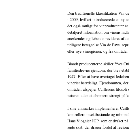
Den traditionelle klassifikation Vin 
i 2009, hvilket introducerede en ny 
det også muligt for vinproducenter at
detaljeret information om vinens ind
anerkendes og løbende revideres af de
tidligere betegnelse Vin de Pays, rep
eller nye vinregioner, og fra områder
Blandt producenterne skiller Yves Cu
familiedrevne ejendom, der blev etable
1947. Efter at have overtaget ledelse
vineriet betydeligt. Ejendommen, der 
områder, afspejler Cuillerons filosof
naturen uden at abonnere strengt på 
I sine vinmarker implementerer Cuille
kontrollere insektbestande og minimal
Hans Viognier IGP, som er dyrket på 
ægte skat, der drager fordel af region