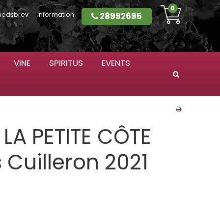
0
28992695
hedsbrev
Information
VINE
SPIRITUS
EVENTS
Søg
LA PETITE CÔTE
 Cuilleron 2021