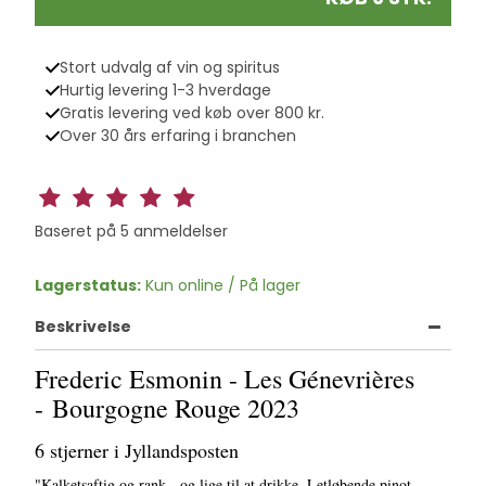
Stort udvalg af vin og spiritus
Hurtig levering 1-3 hverdage
Gratis levering ved køb over 800 kr.
Over 30 års erfaring i branchen
Baseret på
5
anmeldelser
Lagerstatus:
Kun online / På lager
Beskrivelse
Frederic Esmonin - Les Génevrières
-
Bourgogne Rouge 2023
6 stjerner i Jyllandsposten
"Kalketsaftig og rank - og lige til at drikke. Letløbende pinot-