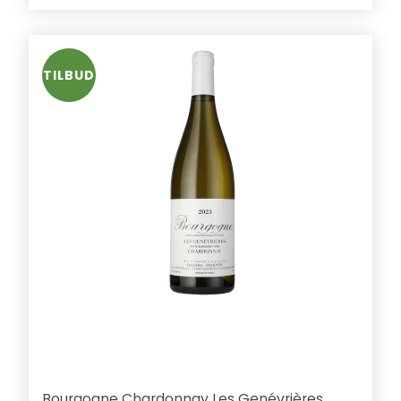
TILBUD
Bourgogne Chardonnay Les Genévrières