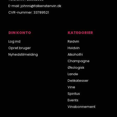
E-mail
:
johnni@falkenstenvin.dk
CVR-nummer
:
33789521
DIN KONTO
KATEGORIER
Log ind
Rødvin
Opret bruger
Hvidvin
Nyhedstilmelding
Alkoholfri
Champagne
Økologisk
Lande
Delikatesser
Vine
Spiritus
Events
Vinabonnement