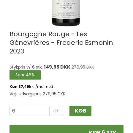
Bourgogne Rouge - Les
Génevrières - Frederic Esmonin
2023
149,95 DKK
Stykpris v/ 6 stk.
279,95 DKK
Spar 46%
Vejl. udsalgspris 279,95 DKK
KØB
stk.
KØB 6 STK.