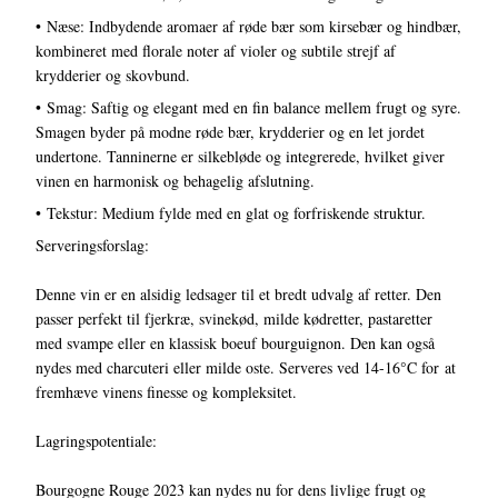
• Næse: Indbydende aromaer af røde bær som kirsebær og hindbær,
kombineret med florale noter af violer og subtile strejf af
krydderier og skovbund.
• Smag: Saftig og elegant med en fin balance mellem frugt og syre.
Smagen byder på modne røde bær, krydderier og en let jordet
undertone. Tanninerne er silkebløde og integrerede, hvilket giver
vinen en harmonisk og behagelig afslutning.
• Tekstur: Medium fylde med en glat og forfriskende struktur.
Serveringsforslag:
Denne vin er en alsidig ledsager til et bredt udvalg af retter. Den
passer perfekt til fjerkræ, svinekød, milde kødretter, pastaretter
med svampe eller en klassisk boeuf bourguignon. Den kan også
nydes med charcuteri eller milde oste. Serveres ved 14-16°C for at
fremhæve vinens finesse og kompleksitet.
Lagringspotentiale:
Bourgogne Rouge 2023 kan nydes nu for dens livlige frugt og