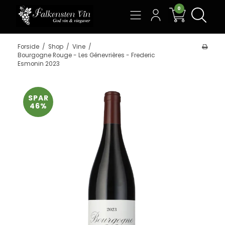
0
Søg
Forside
/
Shop
/
Vine
/
Bourgogne Rouge - Les Génevrières - Frederic
Esmonin 2023
SPAR
46%