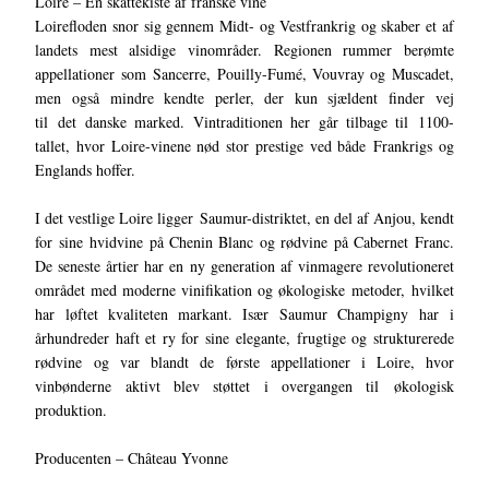
Loire – En skattekiste af franske vine
Loirefloden snor sig gennem Midt- og Vestfrankrig og skaber et af
landets mest alsidige vinområder. Regionen rummer berømte
appellationer som Sancerre, Pouilly-Fumé, Vouvray og Muscadet,
men også mindre kendte perler, der kun sjældent finder vej
til det danske marked. Vintraditionen her går tilbage til 1100-
tallet, hvor Loire-vinene nød stor prestige ved både Frankrigs og
Englands hoffer.
I det vestlige Loire ligger Saumur-distriktet, en del af Anjou, kendt
for sine hvidvine på Chenin Blanc og rødvine på Cabernet Franc.
De seneste årtier har en ny generation af vinmagere revolutioneret
området med moderne vinifikation og økologiske metoder, hvilket
har løftet kvaliteten markant. Især Saumur Champigny har i
århundreder haft et ry for sine elegante, frugtige og strukturerede
rødvine og var blandt de første appellationer i Loire, hvor
vinbønderne aktivt blev støttet i overgangen til økologisk
produktion.
Producenten – Château Yvonne