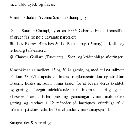
med både dybde og finesse.
Vinen – Château Yvonne Saumur Champigny
Denne Saumur Champigny er en 100% Cabernet Franc, fremstillet
af druer fra tre nøje udvalgte parceller:
🍇 Les Pierres Blanches & Le Beaumeray (Parnay) – Kalk- og
lerholdig tufstensjord
🍇 Château Gaillard (Turquant) – Sten- og kridtholdige aflejringer
Vinstokkene er mellem 15 og 50 år gamle, og med et lavt udbytte
på kun 23 hl/ha opnås en intens frugtkoncentration og struktur.
Druerne høstes nænsomt i små kasser for at bevare deres kvalitet,
og gæringen foregår udelukkende med druernes naturlige gær i
klassiske trækar. Efter presning gennemgår vinen malolaktisk
gæring og modnes i 12 måneder på barriques, efterfulgt af 6
måneder på store fade, hvilket afrunder vinens smagsprofil.
Smagsnoter & servering