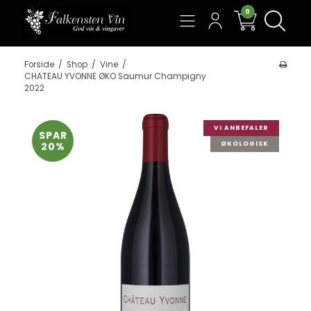
0
Søg
Forside
/
Shop
/
Vine
/
CHATEAU YVONNE ØKO Saumur Champigny
2022
VI ANBEFALER
SPAR
20%
ØKOLOGISK