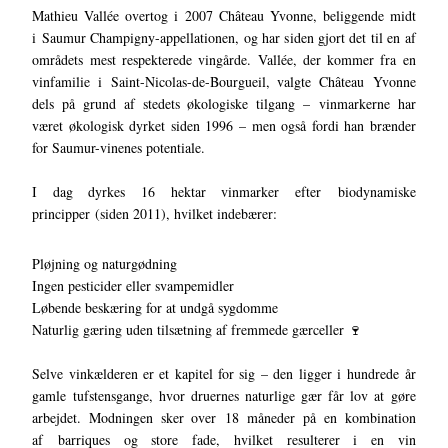
Mathieu Vallée overtog i 2007 Château Yvonne, beliggende midt
i Saumur Champigny-appellationen, og har siden gjort det til en af
områdets mest respekterede vingårde. Vallée, der kommer fra en
vinfamilie i Saint-Nicolas-de-Bourgueil, valgte Château Yvonne
dels på grund af stedets økologiske tilgang – vinmarkerne har
været økologisk dyrket siden 1996 – men også fordi han brænder
for Saumur-vinenes potentiale.
I dag dyrkes 16 hektar vinmarker efter biodynamiske
principper (siden 2011), hvilket indebærer:
Pløjning og naturgødning
Ingen pesticider eller svampemidler
Løbende beskæring for at undgå sygdomme
Naturlig gæring uden tilsætning af fremmede gærceller 🍷
Selve vinkælderen er et kapitel for sig – den ligger i hundrede år
gamle tufstensgange, hvor druernes naturlige gær får lov at gøre
arbejdet. Modningen sker over 18 måneder på en kombination
af barriques og store fade, hvilket resulterer i en vin