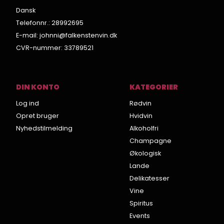
Dansk
Telefonnr.
:
28992695
E-mail
:
johnni@falkenstenvin.dk
CVR-nummer
:
33789521
DIN KONTO
KATEGORIER
Log ind
Rødvin
Opret bruger
Hvidvin
Nyhedstilmelding
Alkoholfri
Champagne
Økologisk
Lande
Delikatesser
Vine
Spiritus
Events