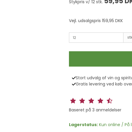
59,95 D
Stykpris v/ 12 stk.
Vejl. udsalgspris 159,95 DKK
stk
Stort udvalg af vin og spirit
Gratis levering ved køb over
Baseret på
3
anmeldelser
Lagerstatus:
Kun online / På 