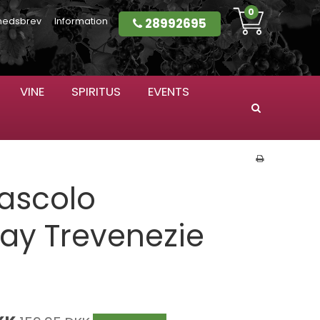
0
28992695
hedsbrev
Information
VINE
SPIRITUS
EVENTS
Søg
Pascolo
ay Trevenezie