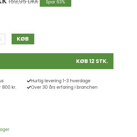
KK
159,95 DKK
Spar 63%
KØB
.
KØB 12 STK.
us
Hurtig levering 1-3 hverdage
 800 kr.
Over 30 års erfaring i branchen
lager