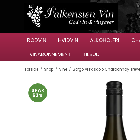
RØDVIN
HVIDVIN
ALKOHOLFRI
CH
VINABONNEMENT
TILBUD
Forside
/
Shop
/
Vine
/
Borgo Al Pascolo Chardonnay Treve
SPAR
63%