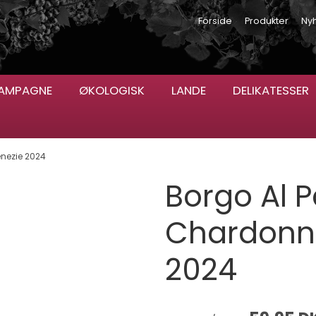
Forside
Produkter
Ny
AMPAGNE
ØKOLOGISK
LANDE
DELIKATESSER
nezie 2024
Borgo Al 
Chardonn
2024