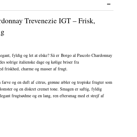
rdonnay Trevenezie IGT – Frisk,
ig
legant, fyldig og let at elske? Så er Borgo al Pascolo Chardonnay
s solrige italienske dage og kølige briser fra
ed friskhed, charme og masser af frugt.
n farve og en duft af citrus, grønne æbler og tropiske frugter som
omster og en diskret cremet tone. Smagen er saftig, fyldig
elegant frugtsødme og en lang, ren eftersmag med et strejf af