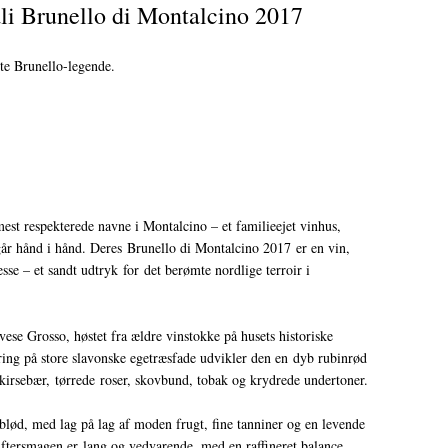
ali Brunello di Montalcino 2017
gte Brunello-legende.
mest respekterede navne i Montalcino – et familieejet vinhus,
går hånd i hånd. Deres Brunello di Montalcino 2017 er en vin,
esse – et sandt udtryk for det berømte nordlige terroir i
ese Grosso, høstet fra ældre vinstokke på husets historiske
agring på store slavonske egetræsfade udvikler den en dyb rubinrød
irsebær, tørrede roser, skovbund, tobak og krydrede undertoner.
blød, med lag på lag af moden frugt, fine tanniner og en levende
 Eftersmagen er lang og vedvarende, med en raffineret balance