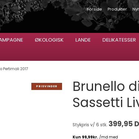
Forside
Produkter
Ny
AMPAGNE
ØKOLOGISK
LANDE
DELIKATESSER
io Pertimali 2017
Brunello d
PRISVINDER
Sassetti Li
399,95 
Stykpris v/ 6 stk.