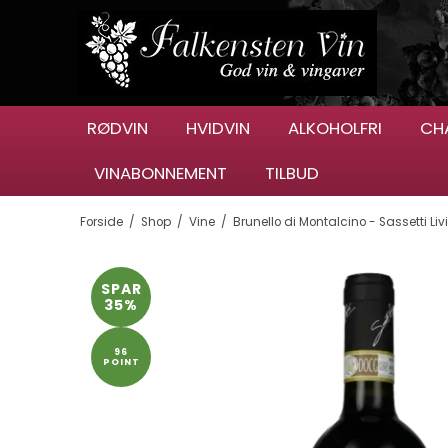
RØDVIN
HVIDVIN
ALKOHOLFRI
CH
VINABONNEMENT
TILBUD
Forside
/
Shop
/
Vine
/
Brunello di Montalcino - Sassetti Liv
SPAR
35%
96
POINT