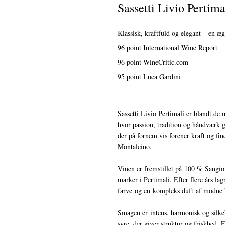
Sassetti Livio Pertim
Klassisk, kraftfuld og elegant – en æ
96 point International Wine Report
96 point WineCritic.com
95 point Luca Gardini
Sassetti Livio Pertimali er blandt de 
hvor passion, tradition og håndværk 
der på fornem vis forener kraft og fin
Montalcino.
Vinen er fremstillet på 100 % Sangiov
marker i Pertimali. Efter flere års l
farve og en kompleks duft af modne k
Smagen er intens, harmonisk og silke
syre, der giver struktur og friskhed.