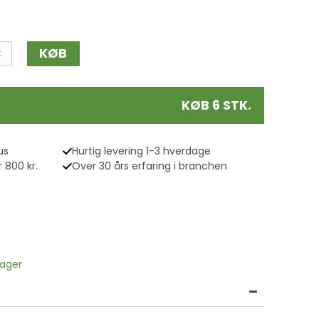
KØB
.
KØB 6 STK.
us
Hurtig levering 1-3 hverdage
 800 kr.
Over 30 års erfaring i branchen
lager