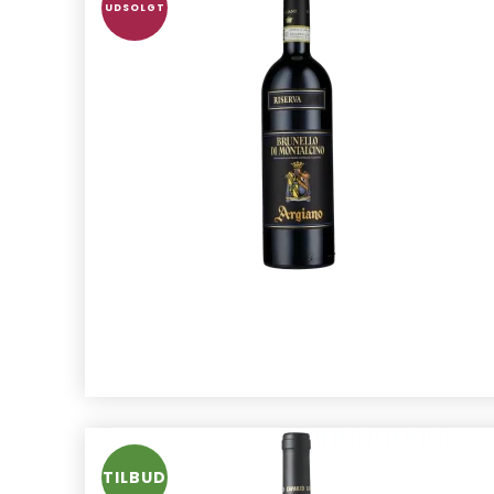
UDSOLGT
TILBUD