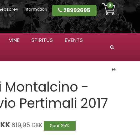
0
28992695
hedsbrev
Information
VINE
SPIRITUS
EVENTS
Søg
i Montalcino -
vio Pertimali 2017
DKK
619,95 DKK
Spar 35%