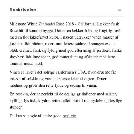
Beskrivelse
Milestone White
Zinfandel
Rosé 2018 - California Lækker frisk
Rosé hit til sommerhygge. Det er en lækker frisk og frugtrig rosé
med en flot laksefarvet kulør. I næsen udtrykker vinen masser af
jordbær, lidt blåbær, roser samt lettere sødme. I smagen er den
blød, cremet, frisk og fyldig med god eftersmag af jordbær, friske
skovbær, lidt lime toner, god mineralitet og afslutter med lette
toner af muscatnød,
Vinen er lavet i det solrige californien i USA, hvor druerne får
masser af solskin og varme i størstedelen af dagen. Druerne
modnes og giver den rette fylde og sødme til vinen.
En rosévin, der er perfekt til de dejlige grillaftener med salater,
kylling, lys fisk, krydret retter, eller blot til ren nydelse og festlige
stunder.
Du kan se nogle af andre gode
rosé vin