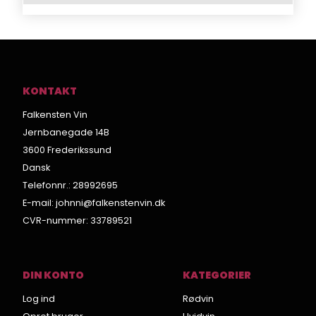
KONTAKT
Falkensten Vin
Jernbanegade 14B
3600 Frederikssund
Dansk
Telefonnr.
:
28992695
E-mail
:
johnni@falkenstenvin.dk
CVR-nummer
:
33789521
DIN KONTO
KATEGORIER
Log ind
Rødvin