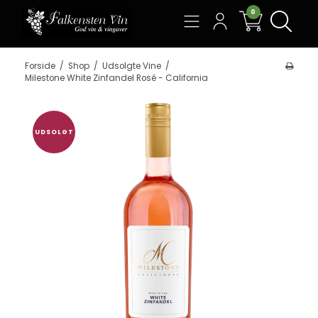
0
Søg
Forside
/
Shop
/
Udsolgte Vine
/
Milestone White Zinfandel Rosé - California
UDSOLGT