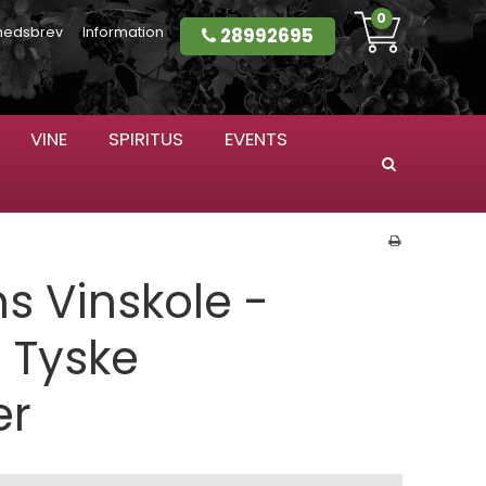
0
28992695
hedsbrev
Information
VINE
SPIRITUS
EVENTS
Søg
s Vinskole -
 Tyske
er