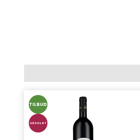
TILBUD
UDSOLGT