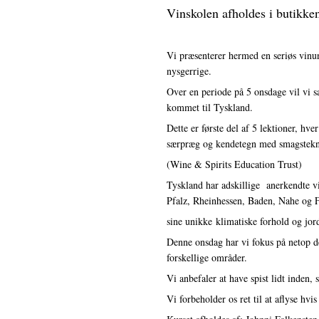
Vinskolen afholdes i butikken
Vi præsenterer hermed en seriøs vinun
nysgerrige.
Over en periode på 5 onsdage vil vi 
kommet til Tyskland.
Dette er første del af 5 lektioner, hv
særpræg og kendetegn med smagstekn
(Wine & Spirits Education Trust)
Tyskland har adskillige anerkendte v
Pfalz, Rheinhessen, Baden, Nahe og 
sine
unikke
klimatiske forhold og jor
Denne onsdag har vi fokus på netop de
forskellige områder.
Vi anbefaler at have spist lidt inden
Vi forbeholder os ret til at aflyse hvi