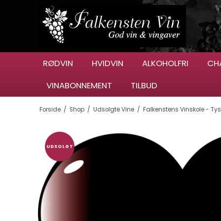
RØDVIN
HVIDVIN
ALKOHOLFRI
CH
VINABONNEMENT
TILBUD
Forside
/
Shop
/
Udsolgte Vine
/
Falkenstens Vinskole - Ty
UDSOLGT