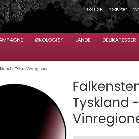
Forside
Produkter
Ny
AMPAGNE
ØKOLOGISK
LANDE
DELIKATESSER
skland - Tyske Vinregioner
Falkensten
Tyskland -
Vinregion