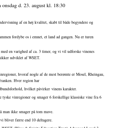
 onsdag d. 23. august kl. 18:30
dervisning af en høj kvalitet, skabt til både begyndere og
sammen fordybe os i emnet, et land ad gangen. Nu er turen
er med en varighed af ca. 3 timer, og vi vil udforske vinenes
ikker udviklet af WSET.
inregioner, hvoraf nogle af de mest berømte er Mosel, Rheingau,
Franken. Hver region har
dbundsforhold, hvilket påvirker vinens karakter.
 tyske vinregioner og smager 6 forskellige klassiske vine fra 6
, så man ikke smager på tom mave.
s vi bliver færre end 10 deltagere.