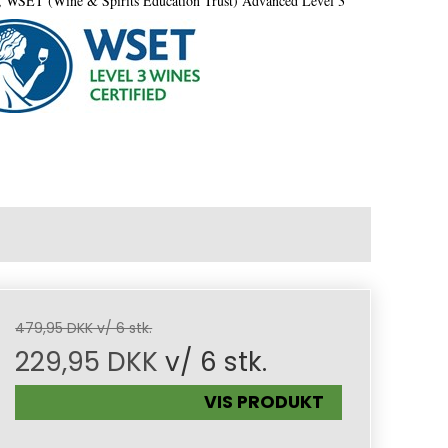
en, WSET (Wine & Spirits Education Trust) Advanced Level 3
479,95 DKK v/ 6 stk.
229,95 DKK
v/ 6 stk.
VIS PRODUKT