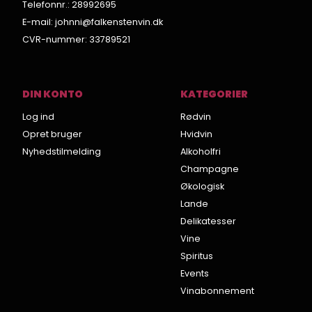
Telefonnr.
:
28992695
E-mail
:
johnni@falkenstenvin.dk
CVR-nummer
:
33789521
DIN KONTO
KATEGORIER
Log ind
Rødvin
Opret bruger
Hvidvin
Nyhedstilmelding
Alkoholfri
Champagne
Økologisk
Lande
Delikatesser
Vine
Spiritus
Events
Vinabonnement