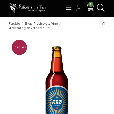
0
Søg
Forside
/
Shop
/
Udsolgte Vine
/
Ærø Økologisk Valnød 50 cl.
UDSOLGT