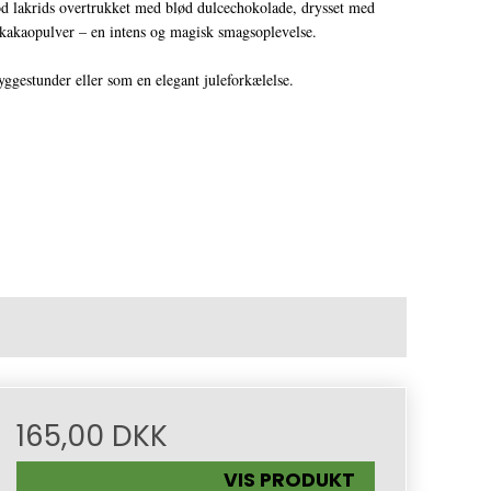
rids overtrukket med blød dulcechokolade, drysset med
g kakaopulver – en intens og magisk smagsoplevelse.
yggestunder eller som en elegant juleforkælelse.
165,00 DKK
VIS PRODUKT