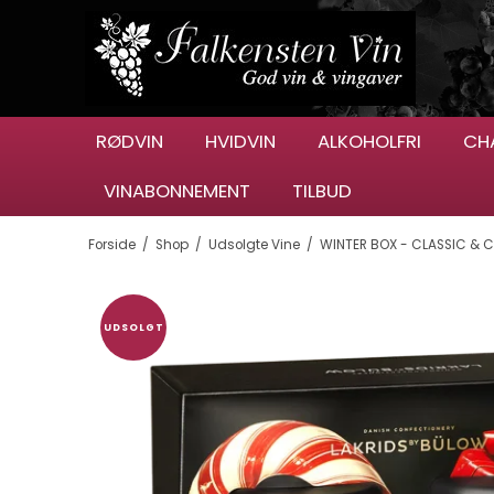
RØDVIN
HVIDVIN
ALKOHOLFRI
CH
VINABONNEMENT
TILBUD
Forside
/
Shop
/
Udsolgte Vine
/
WINTER BOX - CLASSIC & 
UDSOLGT