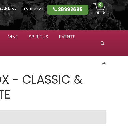
0
28992695
hedsbrev
Information
VINE
SPIRITUS
EVENTS
Søg
X - CLASSIC &
TE