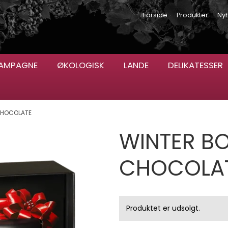
Forside
Produkter
Ny
AMPAGNE
ØKOLOGISK
LANDE
DELIKATESSER
CHOCOLATE
WINTER BO
CHOCOLA
Produktet er udsolgt.