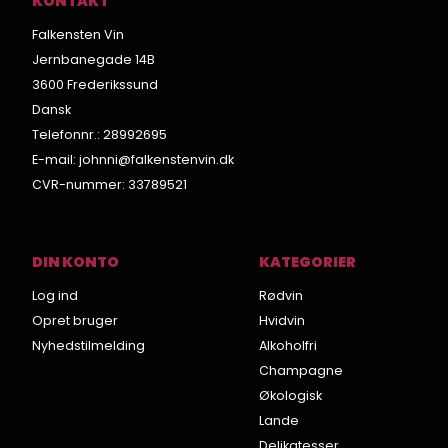
KONTAKT
Falkensten Vin
Jernbanegade 14B
3600 Frederikssund
Dansk
Telefonnr.
:
28992695
E-mail
:
johnni@falkenstenvin.dk
CVR-nummer
:
33789521
DIN KONTO
KATEGORIER
Log ind
Rødvin
Opret bruger
Hvidvin
Nyhedstilmelding
Alkoholfri
Champagne
Økologisk
Lande
Delikatesser