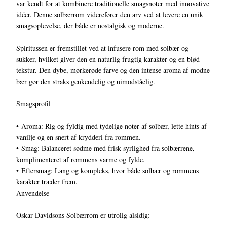
var kendt for at kombinere traditionelle smagsnoter med innovative
idéer. Denne solbærrom viderefører den arv ved at levere en unik
smagsoplevelse, der både er nostalgisk og moderne.
Spiritussen er fremstillet ved at infusere rom med solbær og
sukker, hvilket giver den en naturlig frugtig karakter og en blød
tekstur. Den dybe, mørkerøde farve og den intense aroma af modne
bær gør den straks genkendelig og uimodståelig.
Smagsprofil
• Aroma: Rig og fyldig med tydelige noter af solbær, lette hints af
vanilje og en snert af krydderi fra rommen.
• Smag: Balanceret sødme med frisk syrlighed fra solbærrene,
komplimenteret af rommens varme og fylde.
• Eftersmag: Lang og kompleks, hvor både solbær og rommens
karakter træder frem.
Anvendelse
Oskar Davidsons Solbærrom er utrolig alsidig: