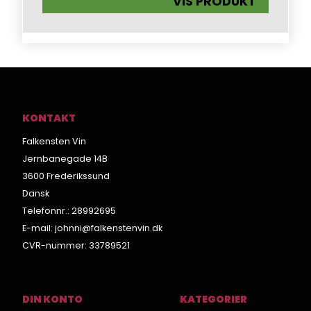
VIS PRODUKT
KONTAKT
Falkensten Vin
Jernbanegade 14B
3600 Frederikssund
Dansk
Telefonnr.
:
28992695
E-mail
:
johnni@falkenstenvin.dk
CVR-nummer
:
33789521
DIN KONTO
KATEGORIER