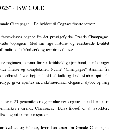
 2025" - ISW GOLD
de Champagne – En hyldest til Cognacs fineste terroir
ørsteklasses cognac fra det prestigefyldte Grande Champagne-
tte topregion. Med sin rige historie og enestående kvalitet
 traditionelt håndværk og terroirets finesse.
ac-regionen, berømt for sin kridtholdige jordbund, der bidrager
ående finesse og kompleksitet. Navnet "Champagne" stammer fra
 jordbund, hvor højt indhold af kalk og kridt skaber optimale
rdtype giver spiritus med ekstraordinær elegance, dybde og lang
t i over 20 generationer og producerer cognac udelukkende fra
inmarker i Grande Champagne. Deres filosofi er at respektere
ntiske og raffinerede cognacer.
or kvalitet og balance, hvor kun druer fra Grande Champagne