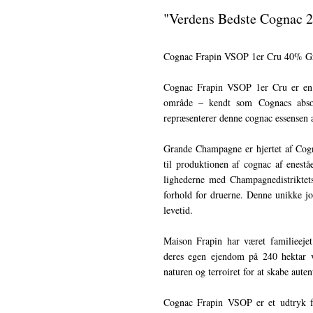
"Verdens Bedste Cognac
Cognac Frapin VSOP 1er Cru 40% Gran
Cognac Frapin VSOP 1er Cru er en f
område – kendt som Cognacs absolu
repræsenterer denne cognac essensen af
Grande Champagne er hjertet af Cogn
til produktionen af cognac af enest
lighederne med Champagnedistriktets
forhold for druerne. Denne unikke jo
levetid.
Maison Frapin har været familieeje
deres egen ejendom på 240 hektar v
naturen og terroiret for at skabe aute
Cognac Frapin VSOP er et udtryk f