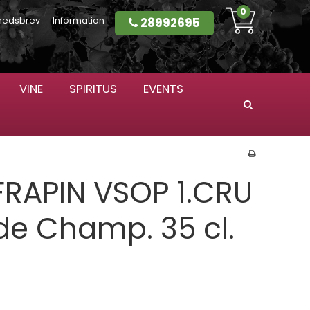
0
28992695
hedsbrev
Information
VINE
SPIRITUS
EVENTS
Søg
RAPIN VSOP 1.CRU
e Champ. 35 cl.