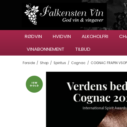
RØDVIN
HVIDVIN
ALKOHOLFRI
CH
VINABONNEMENT
TILBUD
Forside
/
Shop
/
Spiritus
/
Cognac
/
COGNAC FRAPIN VSOP 
ISW
GOLD