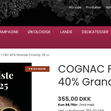
Forside
Produkter
Ny
AMPAGNE
ØKOLOGISK
LANDE
DELIKATESSER
1.CRU 40% Grande Champ. 35 cl.
COGNAC F
PRISVINDER
40% Grand
355,00 DKK
Vejl. udsalgspris 355,00 DKK