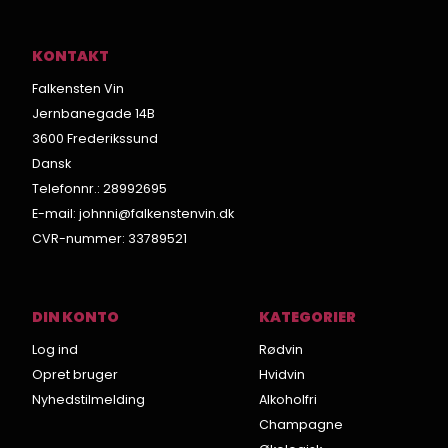
KONTAKT
Falkensten Vin
Jernbanegade 14B
3600 Frederikssund
Dansk
Telefonnr.
:
28992695
E-mail
:
johnni@falkenstenvin.dk
CVR-nummer
:
33789521
DIN KONTO
KATEGORIER
Log ind
Rødvin
Opret bruger
Hvidvin
Nyhedstilmelding
Alkoholfri
Champagne