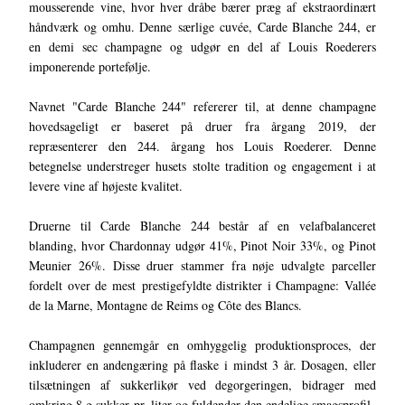
mousserende vine, hvor hver dråbe bærer præg af ekstraordinært
håndværk og omhu. Denne særlige cuvée, Carde Blanche 244, er
en demi sec champagne og udgør en del af Louis Roederers
imponerende portefølje.
Navnet "Carde Blanche 244" refererer til, at denne champagne
hovedsageligt er baseret på druer fra årgang 2019, der
repræsenterer den 244. årgang hos Louis Roederer. Denne
betegnelse understreger husets stolte tradition og engagement i at
levere vine af højeste kvalitet.
Druerne til Carde Blanche 244 består af en velafbalanceret
blanding, hvor Chardonnay udgør 41%, Pinot Noir 33%, og Pinot
Meunier 26%. Disse druer stammer fra nøje udvalgte parceller
fordelt over de mest prestigefyldte distrikter i Champagne: Vallée
de la Marne, Montagne de Reims og Côte des Blancs.
Champagnen gennemgår en omhyggelig produktionsproces, der
inkluderer en andengæring på flaske i mindst 3 år. Dosagen, eller
tilsætningen af sukkerlikør ved degorgeringen, bidrager med
omkring 8 g sukker pr. liter og fuldender den endelige smagsprofil.