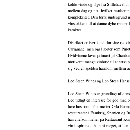
kolde vinde og tåge fra Stillehavet a
mellem dag og nat, hvilket resultere
kompleksitet. Den tørre undergrund m
vinstokkene til at danne dybe rødder f
karakter.
Distriktet er især kendt for sine rød
Carignane, men også sorter som Pinot
Hvidvinene laves primært på Chardon
motiveret mange vinhuse til at satse
sig ved en sjælden harmoni mellem a
Leo Steen Wines og Leo Steen Hanse
Leo Steen Wines er grundlagt af dan
Leo tidligt en interesse for god mad 
lære hos sommeliermester Orla Farma
restauranter i Frankrig, Spanien og I
han chefsommelier på Restaurant Kong
vin inspirerede ham så meget, at han i