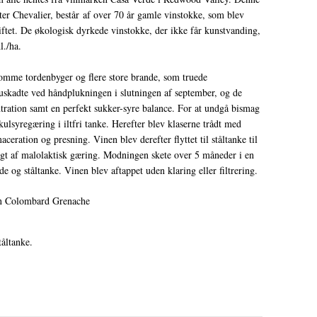
er Chevalier, består af over 70 år gamle vinstokke, som blev
iftet. De økologisk dyrkede vinstokke, der ikke får kunstvanding,
l./ha.
somme tordenbyger og flere store brande, som truede
uskadte ved håndplukningen i slutningen af september, og de
ration samt en perfekt sukker-syre balance. For at undgå bismag
ulsyregæring i iltfri tanke. Herefter blev klaserne trådt med
ceration og presning. Vinen blev derefter flyttet til ståltanke til
ulgt af malolaktisk gæring. Modningen skete over 5 måneder i en
e og ståltanke. Vinen blev aftappet uden klaring eller filtrering.
an Colombard Grenache
tåltanke.