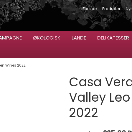
Forside
Produkter
Ny
AMPAGNE
ØKOLOGISK
LANDE
DELIKATESSER
een Wines 2022
Casa Ver
Valley Le
2022