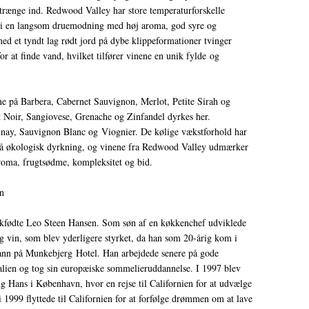
t trænge ind. Redwood Valley har store temperaturforskelle
r i en langsom druemodning med høj aroma, god syre og
ed et tyndt lag rødt jord på dybe klippeformationer tvinger
or at finde vand, hvilket tilfører vinene en unik fylde og
vine på Barbera, Cabernet Sauvignon, Merlot, Petite Sirah og
 Noir, Sangiovese, Grenache og Zinfandel dyrkes her.
nay, Sauvignon Blanc og Viognier. De kølige vækstforhold har
 på økologisk dyrkning, og vinene fra Redwood Valley udmærker
roma, frugtsødme, kompleksitet og bid.
n
skfødte Leo Steen Hansen. Som søn af en køkkenchef udviklede
og vin, som blev yderligere styrket, da han som 20-årig kom i
nn på Munkebjerg Hotel. Han arbejdede senere på gode
talien og tog sin europæiske sommelieruddannelse. I 1997 blev
 Hans i København, hvor en rejse til Californien for at udvælge
 1999 flyttede til Californien for at forfølge drømmen om at lave