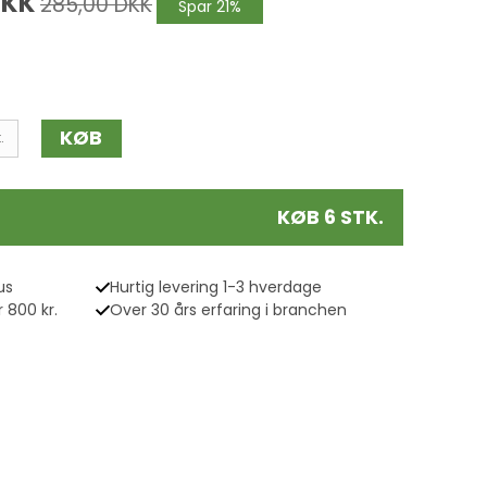
DKK
285,00 DKK
Spar 21%
KØB
.
KØB 6 STK.
us
Hurtig levering 1-3 hverdage
 800 kr.
Over 30 års erfaring i branchen