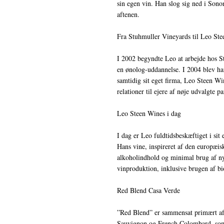
sin egen vin. Han slog sig ned i So
aftenen.
Fra Stuhmuller Vineyards til Leo St
I 2002 begyndte Leo at arbejde hos S
en ønolog-uddannelse. I 2004 blev ha
samtidig sit eget firma, Leo Steen W
relationer til ejere af nøje udvalgte p
Leo Steen Wines i dag
I dag er Leo fuldtidsbeskæftiget i sit 
Hans vine, inspireret af den europæisk
alkoholindhold og minimal brug af ny 
vinproduktion, inklusive brugen af b
Red Blend Casa Verde
”Red Blend” er sammensat primært af
Sauvignon og French Colombard, som