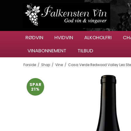
RØDVIN
HVIDVIN
ALKOHOLFRI
CH
VINABONNEMENT
TILBUD
Forside
/
Shop
/
Vine
/
Casa Verde Redwood Valley Leo St
SPAR
21%