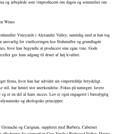
noma og arbejdede som vinproducent om dagen og sommelier om
een Wines
tuhmuller Vineyards i Alexander Valley, samtidig med at han tog
n ansvarlig for vinificeringen hos Stuhmuller og grundlagde
ines, hvor han begyndte at producere sine egne vine. Gode
arceller gav ham adgang til druer af høj kvalitet.
eget firma, hvor han har udvidet sin vinportefølje betydeligt.
e stil, har høstet stor anerkendelse. Fokus på naturgær, lavere
eg er en del af hans succes. Leo er også engageret i bæredygtig
iodynamiske og økologiske principper.
 Grenache og Carignan, suppleret med Barbera, Cabernet
 alle hentes fra vinmarken Casa Verde i Redwood Valley. Denne