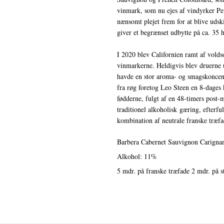
vinmark, som nu ejes af vindyrker Pet
nænsomt plejet frem for at blive udsk
giver et begrænset udbytte på ca. 35 h
I 2020 blev Californien ramt af vold
vinmarkerne. Heldigvis blev druerne 
havde en stor aroma- og smagskoncent
fra røg foretog Leo Steen en 8-dages k
fødderne, fulgt af en 48-timers post-ma
traditionel alkoholisk gæring, efterf
kombination af neutrale franske træfad
Barbera Cabernet Sauvignon Carign
Alkohol: 11%
5 mdr. på franske træfade 2 mdr. på s