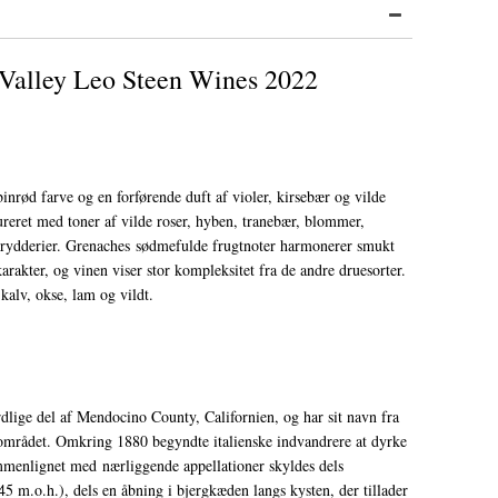
Valley Leo Steen Wines 2022
inrød farve og en forførende duft af violer, kirsebær og vilde
reret med toner af vilde roser, hyben, tranebær, blommer,
krydderier. Grenaches sødmefulde frugtnoter harmonerer smukt
rakter, og vinen viser stor kompleksitet fra de andre druesorter.
 kalv, okse, lam og vildt.
lige del af Mendocino County, Californien, og har sit navn fra
området. Omkring 1880 begyndte italienske indvandrere at dyrke
ammenlignet med nærliggende appellationer skyldes dels
5 m.o.h.), dels en åbning i bjergkæden langs kysten, der tillader