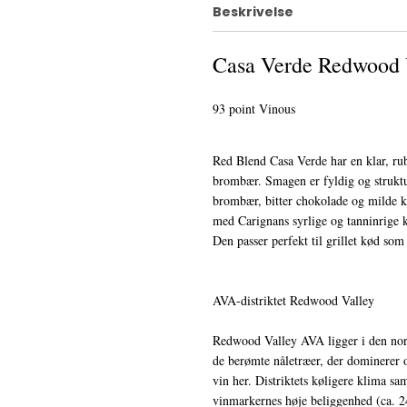
Beskrivelse
Casa Verde Redwood 
93 point Vinous
Red Blend Casa Verde har en klar, rub
brombær. Smagen er fyldig og struktu
brombær, bitter chokolade og milde 
med Carignans syrlige og tanninrige ka
Den passer perfekt til grillet kød som
AVA-distriktet Redwood Valley
Redwood Valley AVA ligger i den nord
de berømte nåletræer, der dominerer 
vin her. Distriktets køligere klima s
vinmarkernes høje beliggenhed (ca. 24