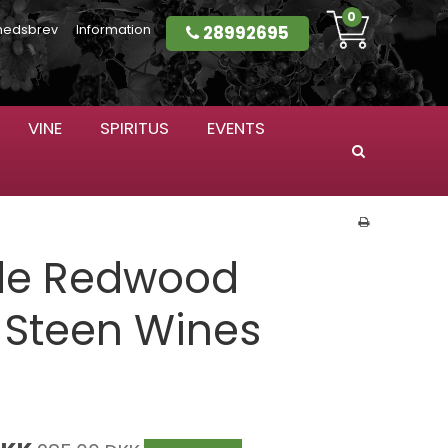
0
28992695
hedsbrev
Information
VINE
SPIRITUS
EVENTS
Søg
de Redwood
o Steen Wines