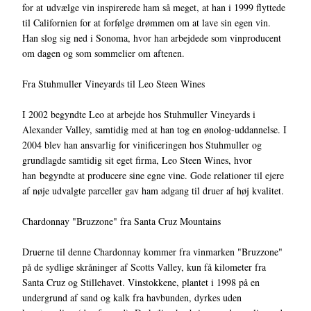
for at udvælge vin inspirerede ham så meget, at han i 1999 flyttede
til Californien for at forfølge drømmen om at lave sin egen vin.
Han slog sig ned i Sonoma, hvor han arbejdede som vinproducent
om dagen og som sommelier om aftenen.
Fra Stuhmuller Vineyards til Leo Steen Wines
I 2002 begyndte Leo at arbejde hos Stuhmuller Vineyards i
Alexander Valley, samtidig med at han tog en ønolog-uddannelse. I
2004 blev han ansvarlig for vinificeringen hos Stuhmuller og
grundlagde samtidig sit eget firma, Leo Steen Wines, hvor
han begyndte at producere sine egne vine. Gode relationer til ejere
af nøje udvalgte parceller gav ham adgang til druer af høj kvalitet.
Chardonnay "Bruzzone" fra Santa Cruz Mountains
Druerne til denne Chardonnay kommer fra vinmarken "Bruzzone"
på de sydlige skråninger af Scotts Valley, kun få kilometer fra
Santa Cruz og Stillehavet. Vinstokkene, plantet i 1998 på en
undergrund af sand og kalk fra havbunden, dyrkes uden