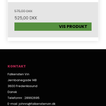
575,00 DKK
525,00 DKK
VIS PRODUKT
KONTAKT
Falkensten Vin
Jernbanegade 14B
3600 Frederikssund
Dansk
Telefonnr.
:
28992695
E-mail
:
johnni@falkenstenvin.dk