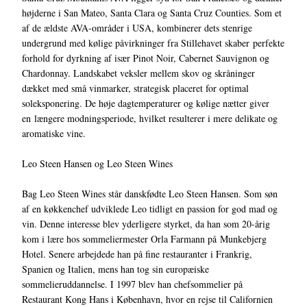
højderne i San Mateo, Santa Clara og Santa Cruz Counties. Som et
af de ældste AVA-områder i USA, kombinerer dets stenrige
undergrund med kølige påvirkninger fra Stillehavet skaber perfekte
forhold for dyrkning af især Pinot Noir, Cabernet Sauvignon og
Chardonnay. Landskabet veksler mellem skov og skråninger
dækket med små vinmarker, strategisk placeret for optimal
soleksponering. De høje dagtemperaturer og kølige nætter giver
en længere modningsperiode, hvilket resulterer i mere delikate og
aromatiske vine.
Leo Steen Hansen og Leo Steen Wines
Bag Leo Steen Wines står danskfødte Leo Steen Hansen. Som søn
af en køkkenchef udviklede Leo tidligt en passion for god mad og
vin. Denne interesse blev yderligere styrket, da han som 20-årig
kom i lære hos sommeliermester Orla Farmann på Munkebjerg
Hotel. Senere arbejdede han på fine restauranter i Frankrig,
Spanien og Italien, mens han tog sin europæiske
sommelieruddannelse. I 1997 blev han chefsommelier på
Restaurant Kong Hans i København, hvor en rejse til Californien