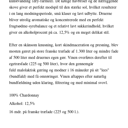
kunstvanding (dry-farmed). De kølige havbriser og de nærliggende
skove giver et perfekt modspil til den stærke sol, hvilket resulterer
i en lang modningsperiode, små klaser og lavt udbytte. Druerne
bliver utrolig aromatiske og koncentrerede med en perfekt
frugtsødme-syrebalance og et relativt lavt sukkerindhold, hvilket
giver en alkoholprocent på ca. 12,5% og en meget delikat stil.
Efter en skånsom knusning, kort skindmaceration og presning, blev
mosten gæret på store franske træfade af 1.300 liter og mindre fade
af 500 liter med druernes egen gær. Vinen overføres derefter til
egetræsfade (225 og 500 liter), hvor den gennemgår
fuld malolaktisk gæring og modner i 16 måneder på sit "lees"
(bundfald) med få omrøringer. Vinen aftappes efter naturlig
bundfældning uden klaring, filtrering og med minimal svovl.
100% Chardonnay
Alkohol: 12,5%
16 mdr. på franske træfade (225 og 500 l.).