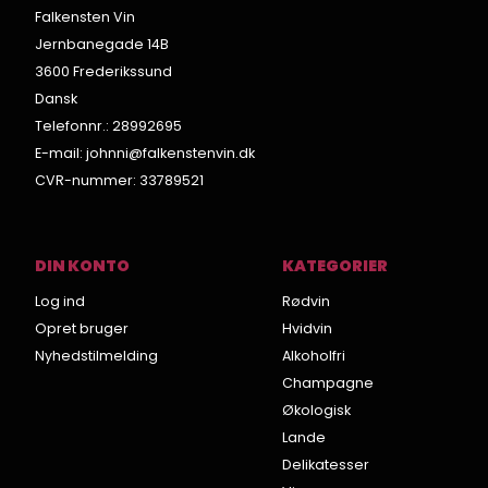
Falkensten Vin
Jernbanegade 14B
3600 Frederikssund
Dansk
Telefonnr.
:
28992695
E-mail
:
johnni@falkenstenvin.dk
CVR-nummer
:
33789521
DIN KONTO
KATEGORIER
Log ind
Rødvin
Opret bruger
Hvidvin
Nyhedstilmelding
Alkoholfri
Champagne
Økologisk
Lande
Delikatesser