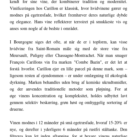
kendt for sine vine, der kombinerer tradition og modernitet.
Vinificeringen hos Carillon er klassisk, hvor hvidvinene gærer og
modnes på egetræsfade, hvilket fremhæver deres naturlige dybde
og elegance. Hans vine reflekterer terroiret på smukkeste vis og
anses som nogle af de bedste i området.
I Bourgogne siges det ofte, at når de er i topform, kan visse
hvidvine fra Saint-Romain måle sig med de store vine fra
Meursault, Puligny eller Chassagne-Montrachet. Når man smager
François Carillons vin fra marken "Combe Bazin", er det let at
forstå hvorfor. Carillon ejer en lille parcel på denne mark, som –
ligesom resten af ejendommen – er under omlægning til økologisk
dyrkning. Marken behandles uden brug af kemiske ukrudtsmidler,
og der anvendes traditionelle metoder som pløjning. For at
øge vinens koncentration og kompleksitet, holdes udbyttet lavt
gennem selektiv beskæring, grøn høst og omhyggelig sortering af
druerne.
Vinen modnes i 12 måneder på små egetræsfade, hvoraf 15-20% er
nye, og derefter i yderligere 6 måneder på rustfri ståltanke. Den
filtreres kun let inden aftapning, for at bevare vinens naturlige