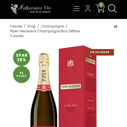
0
Søg
Forside
/
Shop
/
Champagne
/
Piper-Heidsieck Champagne Brut Giftbox
Caviste
PRISVINDER
SPAR
38%
95
POINT