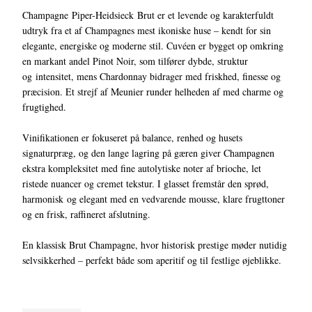
Champagne Piper-Heidsieck Brut er et levende og karakterfuldt
udtryk fra et af Champagnes mest ikoniske huse – kendt for sin
elegante, energiske og moderne stil. Cuvéen er bygget op omkring
en markant andel Pinot Noir, som tilfører dybde, struktur
og intensitet, mens Chardonnay bidrager med friskhed, finesse og
præcision. Et strejf af Meunier runder helheden af med charme og
frugtighed.
Vinifikationen er fokuseret på balance, renhed og husets
signaturpræg, og den lange lagring på gæren giver Champagnen
ekstra kompleksitet med fine autolytiske noter af brioche, let
ristede nuancer og cremet tekstur. I glasset fremstår den sprød,
harmonisk og elegant med en vedvarende mousse, klare frugttoner
og en frisk, raffineret afslutning.
En klassisk Brut Champagne, hvor historisk prestige møder nutidig
selvsikkerhed – perfekt både som aperitif og til festlige øjeblikke.