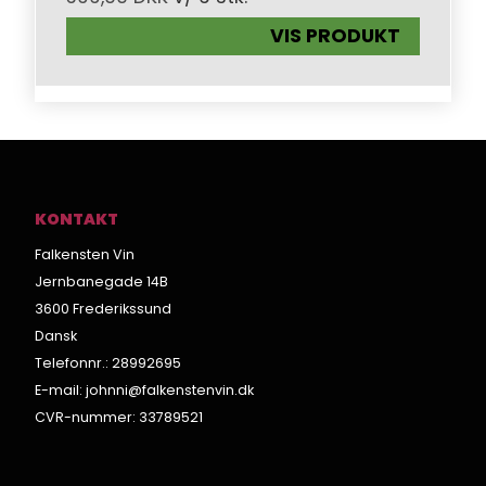
VIS PRODUKT
KONTAKT
Falkensten Vin
Jernbanegade 14B
3600 Frederikssund
Dansk
Telefonnr.
:
28992695
E-mail
:
johnni@falkenstenvin.dk
CVR-nummer
:
33789521