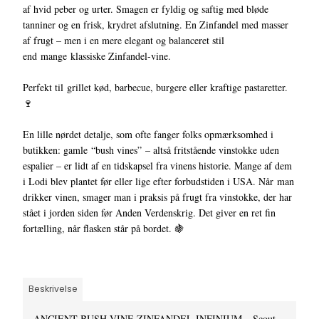
af hvid peber og urter. Smagen er fyldig og saftig med bløde
tanniner og en frisk, krydret afslutning. En Zinfandel med masser
af frugt – men i en mere elegant og balanceret stil
end mange klassiske Zinfandel-vine.
Perfekt til grillet kød, barbecue, burgere eller kraftige pastaretter.
🍷
En lille nørdet detalje, som ofte fanger folks opmærksomhed i
butikken: gamle “bush vines” – altså fritstående vinstokke uden
espalier – er lidt af en tidskapsel fra vinens historie. Mange af dem
i Lodi blev plantet før eller lige efter forbudstiden i USA. Når man
drikker vinen, smager man i praksis på frugt fra vinstokke, der har
stået i jorden siden før Anden Verdenskrig. Det giver en ret fin
fortælling, når flasken står på bordet. 🍇
Beskrivelse
ANCIENT BUSH VINE ZINFANDEL INFINIUM – Scout