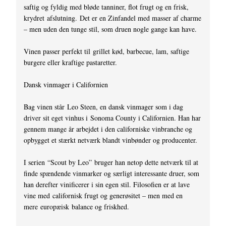
saftig og fyldig med bløde tanniner, flot frugt og en frisk,
krydret afslutning. Det er en Zinfandel med masser af charme
– men uden den tunge stil, som druen nogle gange kan have.
Vinen passer perfekt til grillet kød, barbecue, lam, saftige
burgere eller kraftige pastaretter.
Dansk vinmager i Californien
Bag vinen står Leo Steen, en dansk vinmager som i dag
driver sit eget vinhus i Sonoma County i Californien. Han har
gennem mange år arbejdet i den californiske vinbranche og
opbygget et stærkt netværk blandt vinbønder og producenter.
I serien “Scout by Leo” bruger han netop dette netværk til at
finde spændende vinmarker og særligt interessante druer, som
han derefter vinificerer i sin egen stil. Filosofien er at lave
vine med californisk frugt og generøsitet – men med en
mere europæisk balance og friskhed.