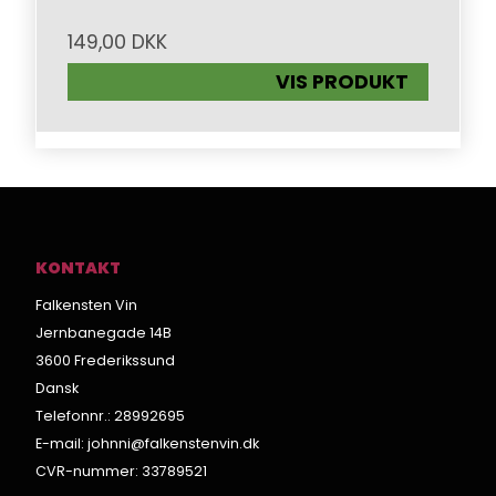
149,00 DKK
VIS PRODUKT
KONTAKT
Falkensten Vin
Jernbanegade 14B
3600 Frederikssund
Dansk
Telefonnr.
:
28992695
E-mail
:
johnni@falkenstenvin.dk
CVR-nummer
:
33789521