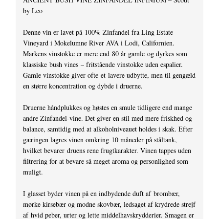
by Leo
Denne vin er lavet på 100% Zinfandel fra Ling Estate
Vineyard i Mokelumne River AVA i Lodi, Californien.
Markens vinstokke er mere end 80 år gamle og dyrkes som
klassiske bush vines – fritstående vinstokke uden espalier.
Gamle vinstokke giver ofte et lavere udbytte, men til gengæld
en større koncentration og dybde i druerne.
Druerne håndplukkes og høstes en smule tidligere end mange
andre Zinfandel-vine. Det giver en stil med mere friskhed og
balance, samtidig med at alkoholniveauet holdes i skak. Efter
gæringen lagres vinen omkring 10 måneder på ståltank,
hvilket bevarer druens rene frugtkarakter. Vinen tappes uden
filtrering for at bevare så meget aroma og personlighed som
muligt.
I glasset byder vinen på en indbydende duft af brombær,
mørke kirsebær og modne skovbær, ledsaget af krydrede strejf
af hvid peber, urter og lette middelhavskrydderier. Smagen er