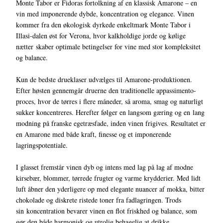
Monte Tabor er Fidoras fortolkning af en klassisk Amarone – en
vin med imponerende dybde, koncentration og elegance. Vinen
kommer fra den økologisk dyrkede enkeltmark Monte Tabor i
Illasi-dalen øst for Verona, hvor kalkholdige jorde og kølige
nætter skaber optimale betingelser for vine med stor kompleksitet
og balance.
Kun de bedste drueklaser udvælges til Amarone-produktionen.
Efter høsten gennemgår druerne den traditionelle appassimento-
proces, hvor de tørres i flere måneder, så aroma, smag og naturligt
sukker koncentreres. Herefter følger en langsom gæring og en lang
modning på franske egetræsfade, inden vinen frigives. Resultatet er
en Amarone med både kraft, finesse og et imponerende
lagringspotentiale.
I glasset fremstår vinen dyb og intens med lag på lag af modne
kirsebær, blommer, tørrede frugter og varme krydderier. Med lidt
luft åbner den yderligere op med elegante nuancer af mokka, bitter
chokolade og diskrete ristede toner fra fadlagringen. Trods
sin koncentration bevarer vinen en flot friskhed og balance, som
gør den både harmonisk og utrolig behagelig at drikke.