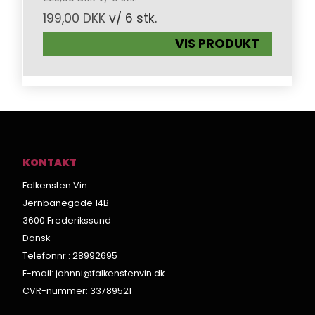
199,00 DKK
v/ 6 stk.
VIS PRODUKT
KONTAKT
Falkensten Vin
Jernbanegade 14B
3600 Frederikssund
Dansk
Telefonnr.
:
28992695
E-mail
:
johnni@falkenstenvin.dk
CVR-nummer
:
33789521