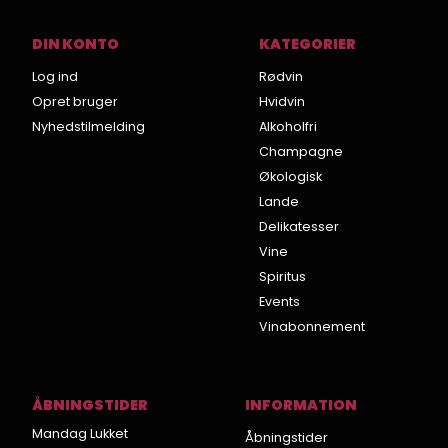
DIN KONTO
KATEGORIER
Log ind
Rødvin
Opret bruger
Hvidvin
Nyhedstilmelding
Alkoholfri
Champagne
Økologisk
Lande
Delikatesser
Vine
Spiritus
Events
Vinabonnement
ÅBNINGSTIDER
INFORMATION
Mandag Lukket
Åbningstider