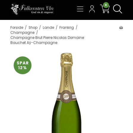
0
Søg
Forside
/
Shop
/
Lande
/
Frankrig
/
Champagne
/
Champagne Brut Pierre Nicolas Domaine
Bauchet Aÿ-Champagne
SPAR
12%